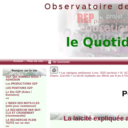
Accueil
Plan du site
Se connecter
Naviguer sur le site
>
Les rubriques antérieures à nov. 2025 (archive)
>
IX- A
Dispos. (Laïcité)
>
La laïcité expliquée aux élèves par le jeu à 
OZP. QUI SOMMES NOUS ?
ADHESION
Les PRODUCTIONS OZP
LES POSITIONS OZP
P
Le Site OZP (Aides /
Evolution)
***
L’INDEX DES MOTS-CLES
(utile pour commencer)
LA RECHERCHE PAR MOT-
CLE ET CROISEMENT
(recommandée)
La laïcité expliquée 
LA RECHERCHE PLEIN
TEXTE sur un mot
***