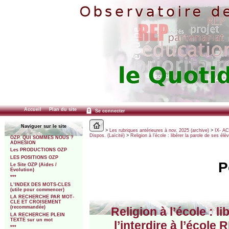
Accueil
Plan du site
Se connecter
Naviguer sur le site
>
Les rubriques antérieures à nov. 2025 (archive)
>
IX- A
Dispos. (Laïcité)
>
Religion à l’école : libérer la parole de ses él
OZP. QUI SOMMES NOUS ?
ADHESION
Les PRODUCTIONS OZP
LES POSITIONS OZP
P
Le Site OZP (Aides /
Evolution)
***
L’INDEX DES MOTS-CLES
(utile pour commencer)
LA RECHERCHE PAR MOT-
CLE ET CROISEMENT
(recommandée)
Religion à l’école : l
LA RECHERCHE PLEIN
TEXTE sur un mot
l’interdire à l’écol
***