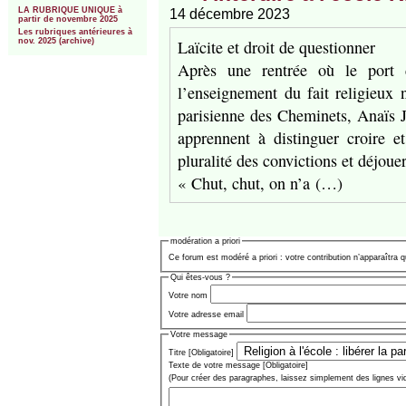
LA RUBRIQUE UNIQUE à
14 décembre 2023
partir de novembre 2025
Les rubriques antérieures à
Laïcite et droit de questionner
nov. 2025 (archive)
Après une rentrée où le port de
l’enseignement du fait religieux 
parisienne des Cheminets, Anaïs Jul
apprennent à distinguer croire e
pluralité des convictions et déjouer
« Chut, chut, on n’a (…)
modération a priori
Ce forum est modéré a priori : votre contribution n’apparaîtra q
Qui êtes-vous ?
Votre nom
Votre adresse email
Votre message
Titre [Obligatoire]
Texte de votre message [Obligatoire]
(Pour créer des paragraphes, laissez simplement des lignes vi