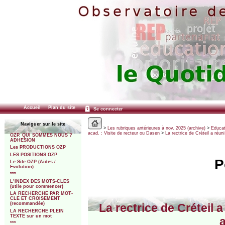
Accueil
Plan du site
Se connecter
Naviguer sur le site
>
Les rubriques antérieures à nov. 2025 (archive)
>
Educat
acad. : Visite de recteur ou Dasen
>
La rectrice de Créteil a réu
OZP. QUI SOMMES NOUS ?
ADHESION
Les PRODUCTIONS OZP
LES POSITIONS OZP
P
Le Site OZP (Aides /
Evolution)
***
L’INDEX DES MOTS-CLES
(utile pour commencer)
LA RECHERCHE PAR MOT-
CLE ET CROISEMENT
(recommandée)
La rectrice de Créteil
LA RECHERCHE PLEIN
TEXTE sur un mot
***