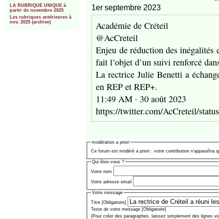
LA RUBRIQUE UNIQUE à
1er septembre 2023
partir de novembre 2025
Les rubriques antérieures à
Académie de Créteil
nov. 2025 (archive)
@AcCreteil
Enjeu de réduction des inégalités e
fait l’objet d’un suivi renforcé dans
La rectrice Julie Benetti a échang
en REP et REP+.
11:49 AM · 30 août 2023
https://twitter.com/AcCreteil/st
modération a priori
Ce forum est modéré a priori : votre contribution n’apparaîtra q
Qui êtes-vous ?
Votre nom
Votre adresse email
Votre message
Titre [Obligatoire]
Texte de votre message [Obligatoire]
(Pour créer des paragraphes, laissez simplement des lignes vi