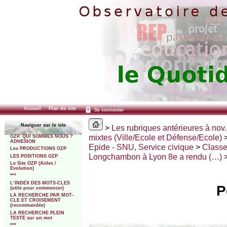
Accueil
Plan du site
Se connecter
Naviguer sur le site
>
Les rubriques antérieures à nov.
mixtes (Ville/Ecole et Défense/Ecole)
OZP. QUI SOMMES NOUS ?
ADHESION
Epide - SNU, Service civique
>
Classe
Les PRODUCTIONS OZP
Longchambon à Lyon 8e a rendu (…)
>
LES POSITIONS OZP
Le Site OZP (Aides /
Evolution)
***
L’INDEX DES MOTS-CLES
P
(utile pour commencer)
LA RECHERCHE PAR MOT-
CLE ET CROISEMENT
(recommandée)
LA RECHERCHE PLEIN
TEXTE sur un mot
***