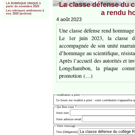
La classe défense du 
LA RUBRIQUE UNIQUE à
partir de novembre 2025
a rendu 
Les rubriques antérieures à
nov. 2025 (archive)
4 août 2023
Une classe défense rend hommag
Le 1er juin 2023, la classe 
accompagnée de son unité marrain
d’hommage au scientifique, résistan
Après l’accueil des autorités et i
Longchambon, la plaque commé
promotion (…)
modération a priori
Ce forum est modéré a priori : votre contribution n’apparaîtra q
Qui êtes-vous ?
Votre nom
Votre adresse email
Votre message
Titre [Obligatoire]