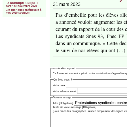
LA RUBRIQUE UNIQUE à
31 mars 2023
partir de novembre 2025
Les rubriques antérieures à
Pas d’embellie pour les élèves al
nov. 2025 (archive)
a annoncé vouloir augmenter les ef
courant du rapport de la cour des 
Les syndicats Snes 93, Fnec FP 
dans un communique. « Cette décis
le suivi de nos élèves qui ont (…)
modération a priori
Ce forum est modéré a priori : votre contribution n’apparaîtra q
Qui êtes-vous ?
Votre nom
Votre adresse email
Votre message
Titre [Obligatoire]
Texte de votre message [Obligatoire]
(Pour créer des paragraphes, laissez simplement des lignes vi