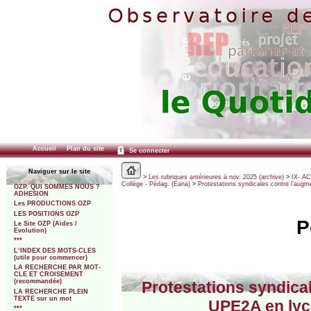
Accueil
Plan du site
Se connecter
Naviguer sur le site
>
Les rubriques antérieures à nov. 2025 (archive)
>
IX- A
Collège - Pédag. (Eana)
>
Protestations syndicales contre l’aug
OZP. QUI SOMMES NOUS ?
ADHESION
Les PRODUCTIONS OZP
LES POSITIONS OZP
P
Le Site OZP (Aides /
Evolution)
***
L’INDEX DES MOTS-CLES
(utile pour commencer)
LA RECHERCHE PAR MOT-
CLE ET CROISEMENT
(recommandée)
Protestations syndical
LA RECHERCHE PLEIN
TEXTE sur un mot
UPE2A en lyc
***