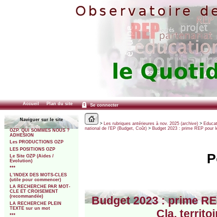
Accueil
Plan du site
Se connecter
Naviguer sur le site
>
Les rubriques antérieures à nov. 2025 (archive)
>
Educat
national de l’EP (Budget, Coût)
>
Budget 2023 : prime REP pour le
OZP. QUI SOMMES NOUS ?
ADHESION
Les PRODUCTIONS OZP
LES POSITIONS OZP
P
Le Site OZP (Aides /
Evolution)
***
L’INDEX DES MOTS-CLES
(utile pour commencer)
LA RECHERCHE PAR MOT-
CLE ET CROISEMENT
(recommandée)
Budget 2023 : prime REP
LA RECHERCHE PLEIN
TEXTE sur un mot
Cla, territ
***