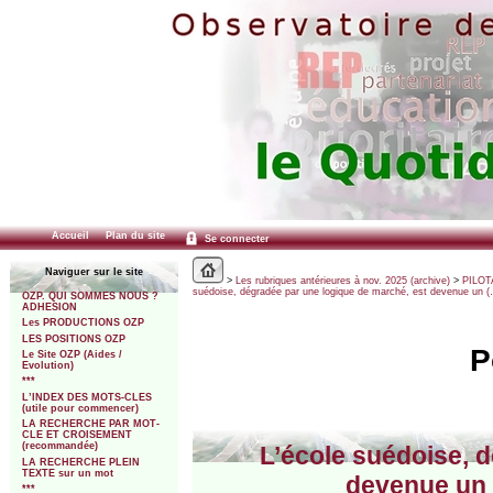
Accueil
Plan du site
Se connecter
Naviguer sur le site
>
Les rubriques antérieures à nov. 2025 (archive)
>
PILOTA
suédoise, dégradée par une logique de marché, est devenue un 
OZP. QUI SOMMES NOUS ?
ADHESION
Les PRODUCTIONS OZP
LES POSITIONS OZP
P
Le Site OZP (Aides /
Evolution)
***
L’INDEX DES MOTS-CLES
(utile pour commencer)
LA RECHERCHE PAR MOT-
CLE ET CROISEMENT
(recommandée)
L’école suédoise, 
LA RECHERCHE PLEIN
TEXTE sur un mot
devenue un 
***