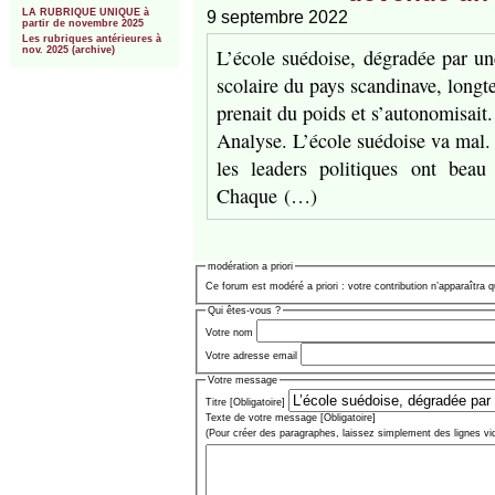
LA RUBRIQUE UNIQUE à
9 septembre 2022
partir de novembre 2025
Les rubriques antérieures à
L’école suédoise, dégradée par u
nov. 2025 (archive)
scolaire du pays scandinave, longt
prenait du poids et s’autonomisait.
Analyse. L’école suédoise va mal.
les leaders politiques ont beau
Chaque (…)
modération a priori
Ce forum est modéré a priori : votre contribution n’apparaîtra q
Qui êtes-vous ?
Votre nom
Votre adresse email
Votre message
Titre [Obligatoire]
Texte de votre message [Obligatoire]
(Pour créer des paragraphes, laissez simplement des lignes vi