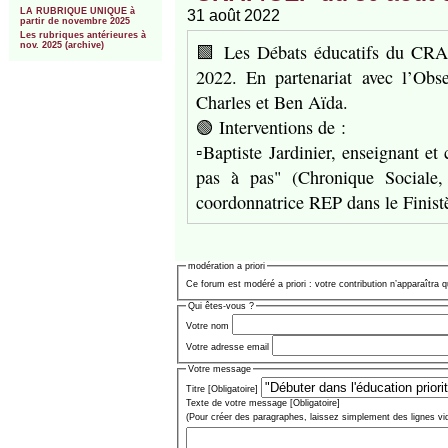
LA RUBRIQUE UNIQUE à
31 août 2022
partir de novembre 2025
Les rubriques antérieures à
🟩 Les Débats éducatifs du CRAP. 
nov. 2025 (archive)
2022. En partenariat avec l’Obse
Charles et Ben Aïda.
🟢 Interventions de :
▫️Baptiste Jardinier, enseignant e
pas à pas" (Chronique Sociale,
coordonnatrice REP dans le Finist
modération a priori
Ce forum est modéré a priori : votre contribution n’apparaîtra q
Qui êtes-vous ?
Votre nom
Votre adresse email
Votre message
Titre [Obligatoire]
Texte de votre message [Obligatoire]
(Pour créer des paragraphes, laissez simplement des lignes vi