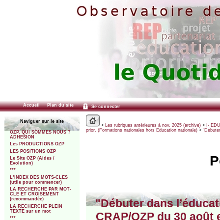
Accueil
Plan du site
Se connecter
Naviguer sur le site
>
Les rubriques antérieures à nov. 2025 (archive)
>
I- ED
prior. (Formations nationales hors Education nationale)
>
"Débuter 
OZP. QUI SOMMES NOUS ?
ADHESION
Les PRODUCTIONS OZP
LES POSITIONS OZP
P
Le Site OZP (Aides /
Evolution)
***
L’INDEX DES MOTS-CLES
(utile pour commencer)
LA RECHERCHE PAR MOT-
CLE ET CROISEMENT
(recommandée)
"Débuter dans l’éducatio
LA RECHERCHE PLEIN
TEXTE sur un mot
CRAP/OZP du 30 août est
***