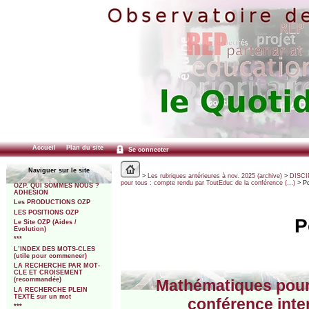
Accueil
Plan du site
Se connecter
Naviguer sur le site
>
Les rubriques antérieures à nov. 2025 (archive)
>
DISCI
pour tous : compte rendu par ToutEduc de la conférence (…)
> Po
OZP. QUI SOMMES NOUS ?
ADHESION
Les PRODUCTIONS OZP
LES POSITIONS OZP
P
Le Site OZP (Aides /
Evolution)
***
L’INDEX DES MOTS-CLES
(utile pour commencer)
LA RECHERCHE PAR MOT-
CLE ET CROISEMENT
(recommandée)
Mathématiques pour 
LA RECHERCHE PLEIN
TEXTE sur un mot
conférence inter
***