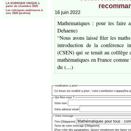
LA RUBRIQUE UNIQUE à
recommand
partir de novembre 2025
Les rubriques antérieures à
16 juin 2022
nov. 2025 (archive)
Mathématiques : pour les faire ai
Dehaene)
“Nous avons laissé filer les math
introduction de la conférence in
(CSEN) qui se tenait au colllège 
mathématiques en France comme “
du (…)
modération a priori
Ce forum est modéré a priori : votre contribution n’apparaîtra q
Qui êtes-vous ?
Votre nom
Votre adresse email
Votre message
Titre [Obligatoire]
Texte de votre message [Obligatoire]
(Pour créer des paragraphes, laissez simplement des lignes vi