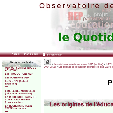
Accueil
Plan du site
Se connecter
Naviguer sur le site
>
Les rubriques antérieures à nov. 2025 (archive)
>
I- ED
2004-2012)
>
Les origines de l’éducation prioritaire (Fiche OZP : 
OZP. QUI SOMMES NOUS ?
ADHESION
Les PRODUCTIONS OZP
LES POSITIONS OZP
P
Le Site OZP (Aides /
Evolution)
***
L’INDEX DES MOTS-CLES
(utile pour commencer)
LA RECHERCHE PAR MOT-
CLE ET CROISEMENT
(recommandée)
Les origines de l’éduca
LA RECHERCHE PLEIN
TEXTE sur un mot
***