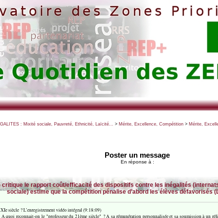
EGALITES : Mixité sociale, Pauvreté, Ethnicité, Laïcité...
>
Mérite, Excellence, Compétition
>
Mérite, Excell
Poster un message
En réponse à :
 critique le rapport coût/efficacité des dispositifs contre les inégalités (inte
sociale) estime que la compétition pénalise d’abord les élèves défavorisés (
XIe siècle ? L’enregistrement vidéo intégral (9:18:09)
 A quoi reconnait-on le "professeur du 21ème siècle" ? A sa rémunération personnalisée et sa soumission à un référen