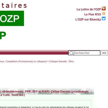
La Lettre de l'OZP
Le Flux RSS
L'OZP sur Bluesky
ence, Compétition (Formations(s) et colloques)
>
Colloque Grenelle : Élise
rnats, dédoublements, PRE, ZEP et RAR). Céline Darnon (psychologie
Le Café, ToutEduc)
tiel pointilleux et hiérarchisé, si l’on en croit les présentations du colloque organisé le 1er