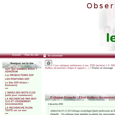
Accueil
Plan du site
Se connecter
Naviguer sur le site
>
Les rubriques antérieures à nov. 2025 (archive)
>
II- IN
Huillery (économie) critique le rapport (…)
> Poster un message
OZP. QUI SOMMES NOUS ?
ADHESION
Les PRODUCTIONS OZP
LES POSITIONS OZP
Le Site OZP (Aides /
Evolution)
***
L’INDEX DES MOTS-CLES
(utile pour commencer)
Colloque Grenelle : Élise Huillery (économie)
LA RECHERCHE PAR MOT-
CLE ET CROISEMENT
(recommandée)
2 décembre 2020
LA RECHERCHE PLEIN
Additif du 03.12.20 Colloque scientifique Quels professeurs au X
TEXTE sur un mot
Grenelle : Un colloque pour modifier la carrière des enseignants
***