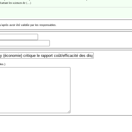
écartant les sciences de (…)
u’après avoir été validée par les responsables.
des.)