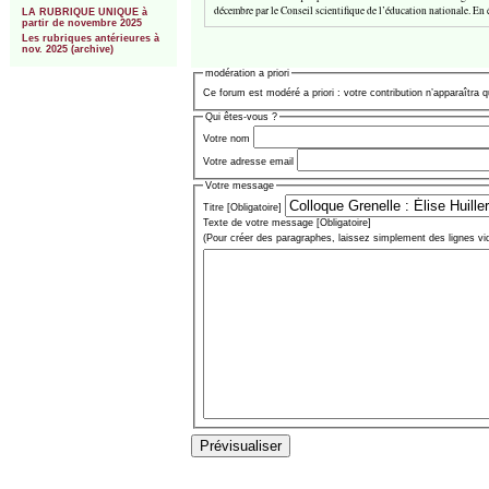
décembre par le Conseil scientifique de l’éducation nationale. En 
LA RUBRIQUE UNIQUE à
partir de novembre 2025
Les rubriques antérieures à
nov. 2025 (archive)
modération a priori
Ce forum est modéré a priori : votre contribution n’apparaîtra q
Qui êtes-vous ?
Votre nom
Votre adresse email
Votre message
Titre [Obligatoire]
Texte de votre message [Obligatoire]
(Pour créer des paragraphes, laissez simplement des lignes vi