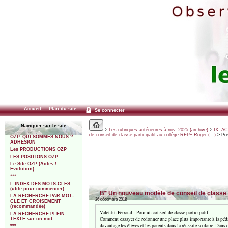
Accueil
Plan du site
Se connecter
Naviguer sur le site
>
Les rubriques antérieures à nov. 2025 (archive)
>
IX- A
de conseil de classe participatif au collège REP+ Roger (…)
> Po
OZP. QUI SOMMES NOUS ?
ADHESION
Les PRODUCTIONS OZP
LES POSITIONS OZP
Le Site OZP (Aides /
Evolution)
***
L’INDEX DES MOTS-CLES
(utile pour commencer)
B* Un nouveau modèle de conseil de classe p
LA RECHERCHE PAR MOT-
26 décembre 2018
CLE ET CROISEMENT
(recommandée)
Valentin Perraud : Pour un conseil de classe participatif
LA RECHERCHE PLEIN
Comment essayer de redonner une place plus importante à la péda
TEXTE sur un mot
davantage les élèves et les parents dans la réussite scolaire. Dans
***