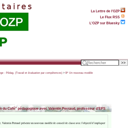
La Lettre de l'OZP
Le Flux RSS
L'OZP sur Bluesky
ège - Pédag. (Travail et évaluation par compétences)
>
B* Un nouveau modèle
ien du Café" pédagogique avec Valentin Perraud, professeur d’EPS
 Valentin Perraud présente un nouveau modèle de conseil de classe avec l’objectif d’impliquer