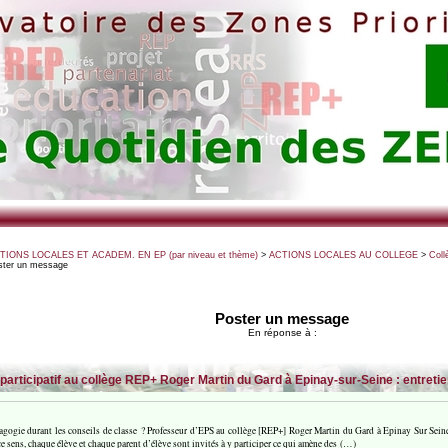
CTIONS LOCALES ET ACADEM. EN EP (par niveau et thème)
>
ACTIONS LOCALES AU COLLEGE
>
Coll
ster un message
Poster un message
En réponse à :
articipatif au collège REP+ Roger Martin du Gard à Epinay-sur-Seine : entret
gogie durant les conseils de classe ? Professeur d’EPS au collège [REP+] Roger Martin du Gard à Epinay Sur Seine,
 ce sens, chaque élève et chaque parent d’élève sont invités à y participer ce qui amène des (…)