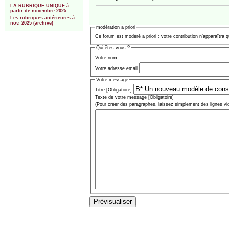
LA RUBRIQUE UNIQUE à
partir de novembre 2025
Les rubriques antérieures à
nov. 2025 (archive)
modération a priori
Ce forum est modéré a priori : votre contribution n’apparaîtra q
Qui êtes-vous ?
Votre nom
Votre adresse email
Votre message
Titre [Obligatoire]
Texte de votre message [Obligatoire]
(Pour créer des paragraphes, laissez simplement des lignes vi