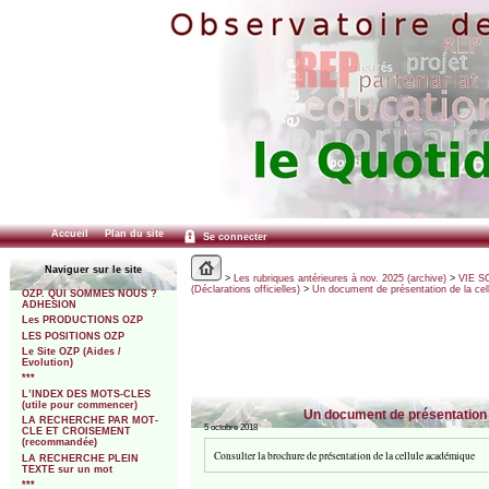
Accueil
Plan du site
Se connecter
Naviguer sur le site
>
Les rubriques antérieures à nov. 2025 (archive)
>
VIE SC
(Déclarations officielles)
>
Un document de présentation de la cel
OZP. QUI SOMMES NOUS ?
ADHESION
Les PRODUCTIONS OZP
LES POSITIONS OZP
Le Site OZP (Aides /
Evolution)
***
L’INDEX DES MOTS-CLES
(utile pour commencer)
Un document de présentation d
LA RECHERCHE PAR MOT-
5 octobre 2018
CLE ET CROISEMENT
(recommandée)
Consulter la brochure de présentation de la cellule académique
LA RECHERCHE PLEIN
TEXTE sur un mot
***