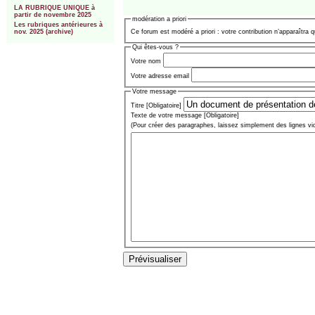
LA RUBRIQUE UNIQUE à
partir de novembre 2025
modération a priori
Les rubriques antérieures à
Ce forum est modéré a priori : votre contribution n’apparaîtra q
nov. 2025 (archive)
Qui êtes-vous ?
Votre nom
Votre adresse email
Votre message
Titre [Obligatoire]
Texte de votre message [Obligatoire]
(Pour créer des paragraphes, laissez simplement des lignes vi