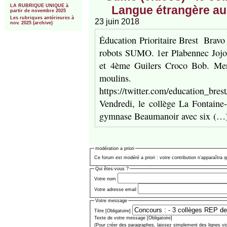
LA RUBRIQUE UNIQUE à
Langue étrangère au 
partir de novembre 2025
Les rubriques antérieures à
23 juin 2018
nov. 2025 (archive)
Éducation Prioritaire Brest ‏ Bravo à tous les élèves et aux organisateurs pour ce premier tournoi de
robots SUMO. 1er Plabennec Jojo
et 4ème Guilers Croco Bob. Merc
moulins.
https://twitter.com/education_bre
Vendredi, le collège La Fontaine
gymnase Beaumanoir avec six (…
modération a priori
Ce forum est modéré a priori : votre contribution n’apparaîtra q
Qui êtes-vous ?
Votre nom
Votre adresse email
Votre message
Titre [Obligatoire]
Texte de votre message [Obligatoire]
(Pour créer des paragraphes, laissez simplement des lignes vi