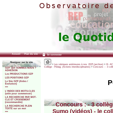
Accueil
Plan du site
Se connecter
Naviguer sur le site
>
Les rubriques antérieures à nov. 2025 (archive)
>
IX- A
Collège - Pédag. (Actions interdisciplinaires)
>
Concours : - 3 col
OZP. QUI SOMMES NOUS ?
ADHESION
Les PRODUCTIONS OZP
LES POSITIONS OZP
P
Le Site OZP (Aides /
Evolution)
***
L’INDEX DES MOTS-CLES
(utile pour commencer)
LA RECHERCHE PAR MOT-
CLE ET CROISEMENT
(recommandée)
Concours : - 3 collè
LA RECHERCHE PLEIN
TEXTE sur un mot
Sumo (vidéos) - le co
***