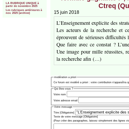
LA RUBRIQUE UNIQUE à
Ctreq (Qu
partir de novembre 2025
Les rubriques antérieures à
15 juin 2018
nov. 2025 (archive)
L’Enseignement explicite des stra
Les acteurs de la recherche et c
éprouvent de sérieuses difficultés
Que faire avec ce constat ? L’une
Une image pour mille réussites, re
la recherche afin (…)
modération a priori
Ce forum est modéré a priori : votre contribution n’apparaîtra q
Qui êtes-vous ?
Votre nom
Votre adresse email
Votre message
Titre [Obligatoire]
Texte de votre message [Obligatoire]
(Pour créer des paragraphes, laissez simplement des lignes vi