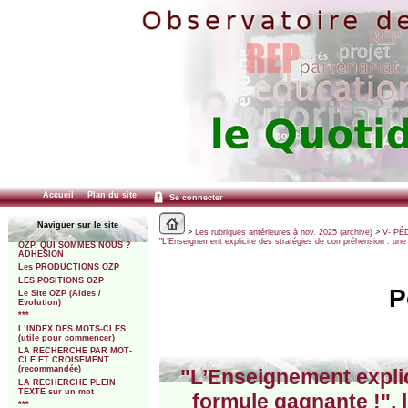
Accueil
Plan du site
Se connecter
Naviguer sur le site
>
Les rubriques antérieures à nov. 2025 (archive)
>
V- PÉ
"L’Enseignement explicite des stratégies de compréhension : une
OZP. QUI SOMMES NOUS ?
ADHESION
Les PRODUCTIONS OZP
LES POSITIONS OZP
P
Le Site OZP (Aides /
Evolution)
***
L’INDEX DES MOTS-CLES
(utile pour commencer)
LA RECHERCHE PAR MOT-
CLE ET CROISEMENT
(recommandée)
"L’Enseignement expli
LA RECHERCHE PLEIN
TEXTE sur un mot
formule gagnante !", 
***