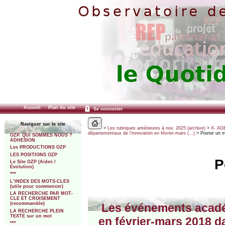
Accueil
Plan du site
Se connecter
Naviguer sur le site
>
Les rubriques antérieures à nov. 2025 (archive)
>
X- AGE
départementaux de l’innovation en février-mars (…)
> Poster un 
OZP. QUI SOMMES NOUS ?
ADHESION
Les PRODUCTIONS OZP
LES POSITIONS OZP
P
Le Site OZP (Aides /
Evolution)
***
L’INDEX DES MOTS-CLES
(utile pour commencer)
LA RECHERCHE PAR MOT-
CLE ET CROISEMENT
(recommandée)
Les événements acadé
LA RECHERCHE PLEIN
TEXTE sur un mot
en février-mars 2018 da
***