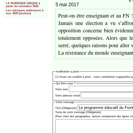
LA RUBRIQUE UNIQUE à
5 mai 2017
partir de novembre 2025
Les rubriques antérieures à
Peut-on être enseignant et au FN ?
nov. 2025 (archive)
Jamais une élection a vu s’affro
opposition concerne bien évidemme
totalement opposées. Alors que les
serré, quelques raisons pour aller v
La résistance du monde enseignan
modération a priori
Ce forum est modéré a priori : votre contribution n’apparaîtra q
Qui êtes-vous ?
Votre nom
Votre adresse email
Votre message
Titre [Obligatoire]
Texte de votre message [Obligatoire]
(Pour créer des paragraphes, laissez simplement des lignes vi