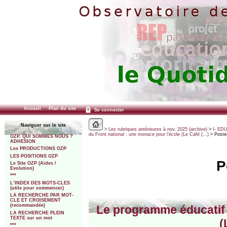
Accueil
Plan du site
Se connecter
Naviguer sur le site
>
Les rubriques antérieures à nov. 2025 (archive)
>
I- ED
du Front national : une menace pour l’école (Le Café (…)
> Poste
OZP. QUI SOMMES NOUS ?
ADHESION
Les PRODUCTIONS OZP
LES POSITIONS OZP
P
Le Site OZP (Aides /
Evolution)
***
L’INDEX DES MOTS-CLES
(utile pour commencer)
LA RECHERCHE PAR MOT-
CLE ET CROISEMENT
(recommandée)
Le programme éducatif 
LA RECHERCHE PLEIN
TEXTE sur un mot
(
***