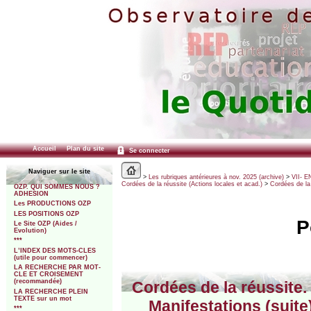
Accueil
Plan du site
Se connecter
Naviguer sur le site
>
Les rubriques antérieures à nov. 2025 (archive)
>
VII- E
Cordées de la réussite (Actions locales et acad.)
>
Cordées de la 
OZP. QUI SOMMES NOUS ?
ADHESION
Les PRODUCTIONS OZP
LES POSITIONS OZP
P
Le Site OZP (Aides /
Evolution)
***
L’INDEX DES MOTS-CLES
(utile pour commencer)
LA RECHERCHE PAR MOT-
CLE ET CROISEMENT
(recommandée)
Cordées de la réussite. 
LA RECHERCHE PLEIN
TEXTE sur un mot
Manifestations (suite
***