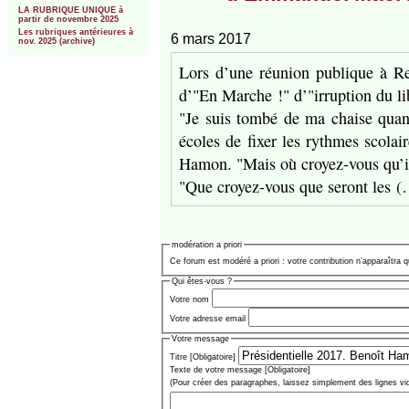
LA RUBRIQUE UNIQUE à
partir de novembre 2025
Les rubriques antérieures à
6 mars 2017
nov. 2025 (archive)
Lors d’une réunion publique à Rei
d’"En Marche !" d’"irruption du li
"Je suis tombé de ma chaise quan
écoles de fixer les rythmes scolair
Hamon. "Mais où croyez-vous qu’iro
"Que croyez-vous que seront les 
modération a priori
Ce forum est modéré a priori : votre contribution n’apparaîtra q
Qui êtes-vous ?
Votre nom
Votre adresse email
Votre message
Titre [Obligatoire]
Texte de votre message [Obligatoire]
(Pour créer des paragraphes, laissez simplement des lignes vi