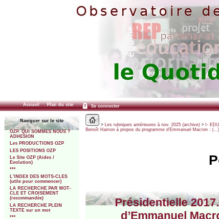
Accueil
Plan du site
Se connecter
Naviguer sur le site
>
Les rubriques antérieures à nov. 2025 (archive)
>
I- ED
Benoît Hamon à propos du programme d’Emmanuel Macron : (…
OZP. QUI SOMMES NOUS ?
ADHESION
Les PRODUCTIONS OZP
LES POSITIONS OZP
P
Le Site OZP (Aides /
Evolution)
***
L’INDEX DES MOTS-CLES
(utile pour commencer)
LA RECHERCHE PAR MOT-
CLE ET CROISEMENT
(recommandée)
Présidentielle 201
LA RECHERCHE PLEIN
TEXTE sur un mot
d’Emmanuel Macron
***