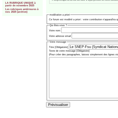
LA RUBRIQUE UNIQUE à
partir de novembre 2025
Les rubriques antérieures à
nov. 2025 (archive)
modération a priori
Ce forum est modéré a priori : votre contribution n’apparaîtra q
Qui êtes-vous ?
Votre nom
Votre adresse email
Votre message
Titre [Obligatoire]
Texte de votre message [Obligatoire]
(Pour créer des paragraphes, laissez simplement des lignes vi