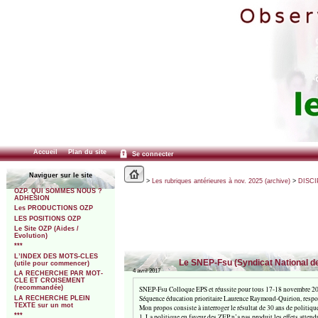
Accueil
Plan du site
Se connecter
Naviguer sur le site
>
Les rubriques antérieures à nov. 2025 (archive)
>
DISCI
OZP. QUI SOMMES NOUS ?
ADHESION
Les PRODUCTIONS OZP
LES POSITIONS OZP
Le Site OZP (Aides /
Evolution)
***
L’INDEX DES MOTS-CLES
Le SNEP-Fsu (Syndicat National de
(utile pour commencer)
4 avril 2017
LA RECHERCHE PAR MOT-
CLE ET CROISEMENT
(recommandée)
SNEP-Fsu Colloque EPS et réussite pour tous 17-18 novembre 2
Séquence éducation prioritaire Laurence Raymond-Quirion, res
LA RECHERCHE PLEIN
TEXTE sur un mot
Mon propos consiste à interroger le résultat de 30 ans de politique
***
1. La politique en faveur des ZEP n’a pas produit les effets atten