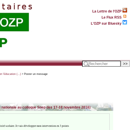
La Lettre de l'OZP
Le Flux RSS
L'OZP sur Bluesky
t l’éducation (…)
> Poster un message
ble nationale au colloque Snep des 17-18 novembre 2016)
mixité scolaire. Je vais développer mon intervention en 3 points