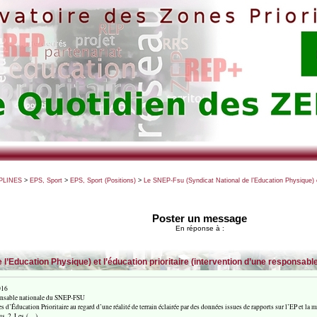
PLINES
>
EPS, Sport
>
EPS, Sport (Positions)
>
Le SNEP-Fsu (Syndicat National de l’Education Physique) e
Poster un message
En réponse à :
 l’Education Physique) et l’éducation prioritaire (intervention d’une responsa
016
ponsable nationale du SNEP-FSU
s d’Éducation Prioritaire au regard d’une réalité de terrain éclairée par des données issues de rapports sur l’EP et la 
dus. 2. Les (…)