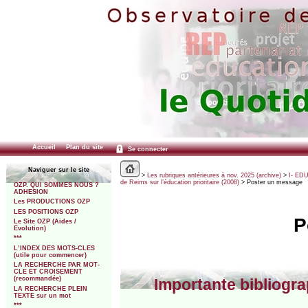
Accueil
Plan du site
Se connecter
Naviguer sur le site
>
Les rubriques antérieures à nov. 2025 (archive)
>
I- ED
de Reims sur l’éducation prioritaire (2008)
> Poster un message
OZP. QUI SOMMES NOUS ?
ADHESION
Les PRODUCTIONS OZP
LES POSITIONS OZP
P
Le Site OZP (Aides /
Evolution)
***
L’INDEX DES MOTS-CLES
(utile pour commencer)
LA RECHERCHE PAR MOT-
CLE ET CROISEMENT
(recommandée)
Importante bibliogr
LA RECHERCHE PLEIN
TEXTE sur un mot
***