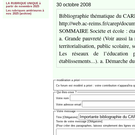
LA RUBRIQUE UNIQUE à
30 octobre 2008
partir de novembre 2025
Les rubriques antérieures à
Bibliographie thématique du CA
nov. 2025 (archive)
http://web.ac-reims.fr/carep/docu
SOMMAIRE Sociéte et école : état
a. Grande pauvreté (Voir aussi la 
territorialisation, public scolaire,
Les réseaux de l’éducation pri
établissements...). a. Démarche d
modération a priori
Ce forum est modéré a priori : votre contribution n’apparaîtra q
Qui êtes-vous ?
Votre nom
Votre adresse email
Votre message
Titre [Obligatoire]
Texte de votre message [Obligatoire]
(Pour créer des paragraphes, laissez simplement des lignes vi