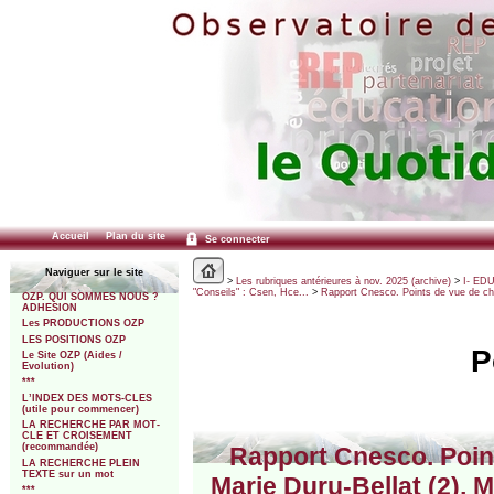
Accueil
Plan du site
Se connecter
Naviguer sur le site
>
Les rubriques antérieures à nov. 2025 (archive)
>
I- ED
"Conseils" : Csen, Hce...
>
Rapport Cnesco. Points de vue de ch
OZP. QUI SOMMES NOUS ?
ADHESION
Les PRODUCTIONS OZP
LES POSITIONS OZP
P
Le Site OZP (Aides /
Evolution)
***
L’INDEX DES MOTS-CLES
(utile pour commencer)
LA RECHERCHE PAR MOT-
CLE ET CROISEMENT
(recommandée)
Rapport Cnesco. Poin
LA RECHERCHE PLEIN
TEXTE sur un mot
Marie Duru-Bellat (2), 
***