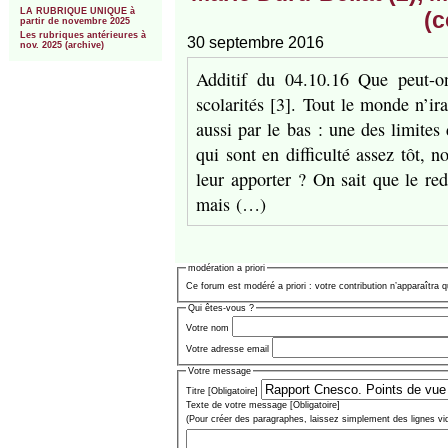
LA RUBRIQUE UNIQUE à
(c
partir de novembre 2025
Les rubriques antérieures à
30 septembre 2016
nov. 2025 (archive)
Additif du 04.10.16 Que peut-on
scolarités [3]. Tout le monde n’ir
aussi par le bas : une des limites
qui sont en difficulté assez tôt, 
leur apporter ? On sait que le re
mais (…)
modération a priori
Ce forum est modéré a priori : votre contribution n’apparaîtra q
Qui êtes-vous ?
Votre nom
Votre adresse email
Votre message
Titre [Obligatoire]
Texte de votre message [Obligatoire]
(Pour créer des paragraphes, laissez simplement des lignes vi