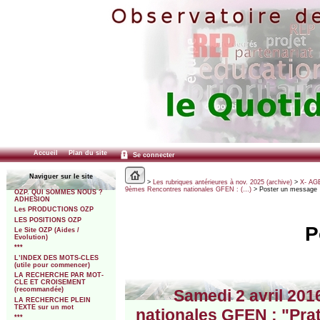
Accueil
Plan du site
Se connecter
Naviguer sur le site
>
Les rubriques antérieures à nov. 2025 (archive)
>
X- AGE
9èmes Rencontres nationales GFEN : (…)
> Poster un message
OZP. QUI SOMMES NOUS ?
ADHESION
Les PRODUCTIONS OZP
LES POSITIONS OZP
P
Le Site OZP (Aides /
Evolution)
***
L’INDEX DES MOTS-CLES
(utile pour commencer)
LA RECHERCHE PAR MOT-
CLE ET CROISEMENT
(recommandée)
Samedi 2 avril 201
LA RECHERCHE PLEIN
TEXTE sur un mot
nationales GFEN : "Prati
***