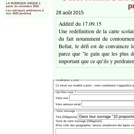
LA RUBRIQUE UNIQUE à
pr
partir de novembre 2025
Les rubriques antérieures à
28 août 2015
nov. 2025 (archive)
Additif du 17.09.15
Une redéfinition de la carte scola
du fait notamment du contournem
Bellat, le défi est de convaincre 
parce que "le gain que les plus dé
important que ce qu’ils y perdraien
modération a priori
Ce forum est modéré a priori : votre contribution n’apparaîtra q
Qui êtes-vous ?
Votre nom
Votre adresse email
Votre message
Titre [Obligatoire]
Texte de votre message [Obligatoire]
(Pour créer des paragraphes, laissez simplement des lignes vi