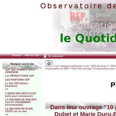
Accueil
Plan du site
Se connecter
Naviguer sur le site
>
Les rubriques antérieures à nov. 2025 (archive)
>
I- ED
responsables du MEN
>
Dans leur ouvrage "10 propositions pour 
OZP. QUI SOMMES NOUS ?
ADHESION
Les PRODUCTIONS OZP
LES POSITIONS OZP
P
Le Site OZP (Aides /
Evolution)
***
L’INDEX DES MOTS-CLES
(utile pour commencer)
LA RECHERCHE PAR MOT-
CLE ET CROISEMENT
(recommandée)
Dans leur ouvrage "10 
LA RECHERCHE PLEIN
TEXTE sur un mot
Dubet et Marie Duru-B
***