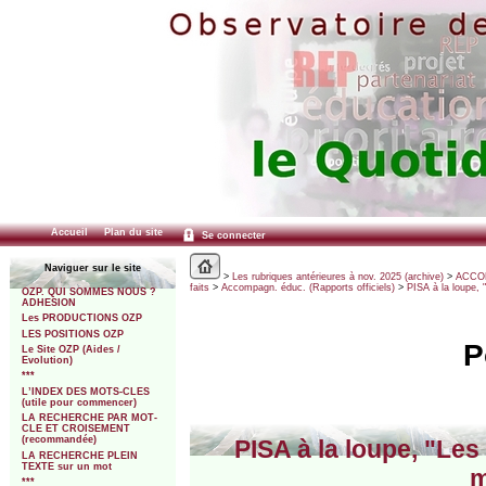
Accueil
Plan du site
Se connecter
Naviguer sur le site
>
Les rubriques antérieures à nov. 2025 (archive)
>
ACCOM
faits
>
Accompagn. éduc. (Rapports officiels)
>
PISA à la loupe, "
OZP. QUI SOMMES NOUS ?
ADHESION
Les PRODUCTIONS OZP
LES POSITIONS OZP
P
Le Site OZP (Aides /
Evolution)
***
L’INDEX DES MOTS-CLES
(utile pour commencer)
LA RECHERCHE PAR MOT-
CLE ET CROISEMENT
(recommandée)
PISA à la loupe, "Les 
LA RECHERCHE PLEIN
TEXTE sur un mot
m
***