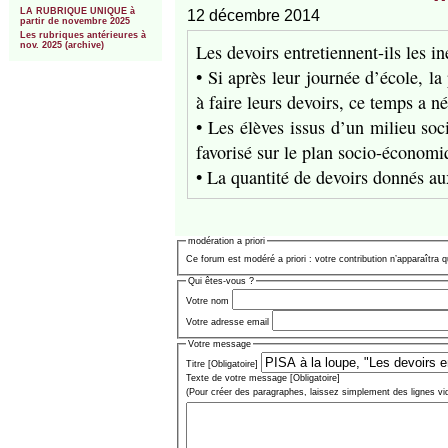
LA RUBRIQUE UNIQUE à
12 décembre 2014
partir de novembre 2025
Les rubriques antérieures à
Les devoirs entretiennent-ils les i
nov. 2025 (archive)
• Si après leur journée d’école, l
à faire leurs devoirs, ce temps a 
• Les élèves issus d’un milieu so
favorisé sur le plan socio-économ
• La quantité de devoirs donnés au
modération a priori
Ce forum est modéré a priori : votre contribution n’apparaîtra q
Qui êtes-vous ?
Votre nom
Votre adresse email
Votre message
Titre [Obligatoire]
Texte de votre message [Obligatoire]
(Pour créer des paragraphes, laissez simplement des lignes vi