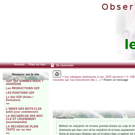
Accueil
Plan du site
Se connecter
Naviguer sur le site
>
Les rubriques antérieures à nov. 2025 (archive)
>
II- IN
creusées par l’accroissement des (…)
> Poster un message
OZP. QUI SOMMES NOUS ?
ADHESION
Les PRODUCTIONS OZP
LES POSITIONS OZP
Le Site OZP (Aides /
Evolution)
***
L’INDEX DES MOTS-CLES
(utile pour commencer)
LA RECHERCHE PAR MOT-
9 décembre 2014
CLE ET CROISEMENT
(recommandée)
Réduire les inégalités de revenus pourrait donner un coup de fo
LA RECHERCHE PLEIN
diminuent que dans ceux où les inégalités de revenus augmentent. [
TEXTE sur un mot
Selon de nouveaux éléments mis en évidence dans ce rapport, les i
***