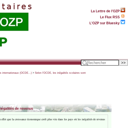
La Lettre de l'OZP
Le Flux RSS
L'OZP sur Bluesky
ts internationaux (OCDE...)
>
Selon l’OCDE, les inégalités scolaires sont
inégalités de revenus
effet que la croissance économique croît plus vite dans les pays où les inégalités de revenus