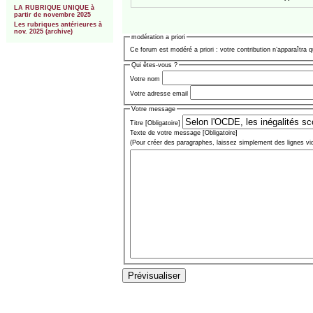
LA RUBRIQUE UNIQUE à
partir de novembre 2025
Les rubriques antérieures à
nov. 2025 (archive)
modération a priori
Ce forum est modéré a priori : votre contribution n’apparaîtra q
Qui êtes-vous ?
Votre nom
Votre adresse email
Votre message
Titre [Obligatoire]
Texte de votre message [Obligatoire]
(Pour créer des paragraphes, laissez simplement des lignes vi