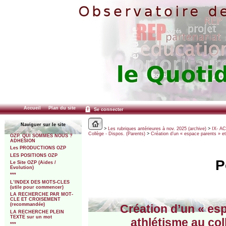
Accueil
Plan du site
Se connecter
Naviguer sur le site
>
Les rubriques antérieures à nov. 2025 (archive)
>
IX- A
Collège - Dispos. (Parents)
>
Création d’un « espace parents » et
OZP. QUI SOMMES NOUS ?
ADHESION
Les PRODUCTIONS OZP
LES POSITIONS OZP
P
Le Site OZP (Aides /
Evolution)
***
L’INDEX DES MOTS-CLES
(utile pour commencer)
LA RECHERCHE PAR MOT-
CLE ET CROISEMENT
(recommandée)
Création d’un « esp
LA RECHERCHE PLEIN
TEXTE sur un mot
athlétisme au col
***