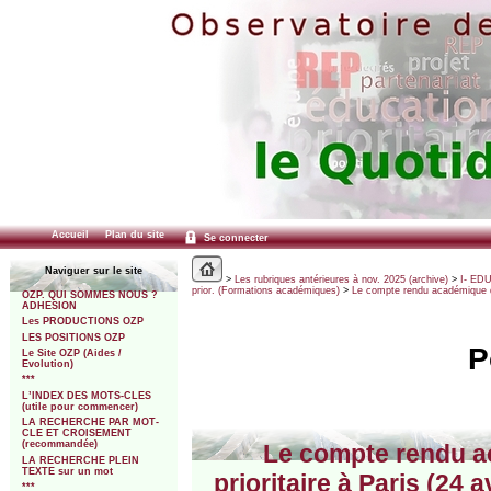
Accueil
Plan du site
Se connecter
Naviguer sur le site
>
Les rubriques antérieures à nov. 2025 (archive)
>
I- ED
prior. (Formations académiques)
>
Le compte rendu académique de 
OZP. QUI SOMMES NOUS ?
ADHESION
Les PRODUCTIONS OZP
LES POSITIONS OZP
P
Le Site OZP (Aides /
Evolution)
***
L’INDEX DES MOTS-CLES
(utile pour commencer)
LA RECHERCHE PAR MOT-
CLE ET CROISEMENT
(recommandée)
Le compte rendu ac
LA RECHERCHE PLEIN
TEXTE sur un mot
prioritaire à Paris (24 
***