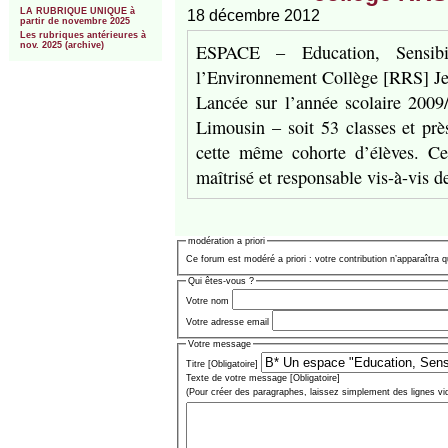
LA RUBRIQUE UNIQUE à
18 décembre 2012
partir de novembre 2025
Les rubriques antérieures à
ESPACE – Education, Sensibil
nov. 2025 (archive)
l’Environnement Collège [RRS] Je
Lancée sur l’année scolaire 2009
Limousin – soit 53 classes et prè
cette même cohorte d’élèves. Ce
maîtrisé et responsable vis-à-vis 
modération a priori
Ce forum est modéré a priori : votre contribution n’apparaîtra q
Qui êtes-vous ?
Votre nom
Votre adresse email
Votre message
Titre [Obligatoire]
Texte de votre message [Obligatoire]
(Pour créer des paragraphes, laissez simplement des lignes vi