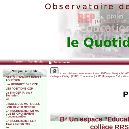
Accueil
Plan du site
Se connecter
Naviguer sur le site
>
Les rubriques antérieures à nov. 2025 (archive)
>
IX- A
Collège - Pédag. (EMC, Coopération)
>
B* Un espace "Education, 
OZP. QUI SOMMES NOUS ?
ADHESION
Les PRODUCTIONS OZP
LES POSITIONS OZP
P
Le Site OZP (Aides /
Evolution)
***
L’INDEX DES MOTS-CLES
(utile pour commencer)
LA RECHERCHE PAR MOT-
CLE ET CROISEMENT
(recommandée)
B* Un espace "Educati
LA RECHERCHE PLEIN
TEXTE sur un mot
collège RRS 
***