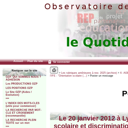
Accueil
Plan du site
Se connecter
Naviguer sur le site
>
Les rubriques antérieures à nov. 2025 (archive)
>
X- AGE
l’IFE : "Orientation scolaire (…)
> Poster un message
OZP. QUI SOMMES NOUS ?
ADHESION
Les PRODUCTIONS OZP
LES POSITIONS OZP
P
Le Site OZP (Aides /
Evolution)
***
L’INDEX DES MOTS-CLES
(utile pour commencer)
LA RECHERCHE PAR MOT-
CLE ET CROISEMENT
(recommandée)
Le 20 janvier 2012 à L
LA RECHERCHE PLEIN
TEXTE sur un mot
scolaire et discriminat
***