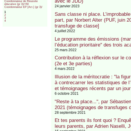
avec le JDD)
Coordonnateur de Réussite
éducative (gr 3)/<50
24 janvier 2023
Coordonnateur EP [Act.] (gr 3)/
1
Sans classe ni place. L’improbable 
2
3
part, par Norbert Alter (PUF, juin 2
4
transfuge de classe]
4 juillet 2022
Le programme des émissions (mars-
l’éducation prioritaire" des trois 
25 mars 2022
Contribution à la réflexion sur le 
(2e et 3e parties)
4 mars 2022
Illusion de la méritocratie : "la fig
à contrecarrer les statistiques de
et témoignages récents par un jour
6 octobre 2021
"Reste à ta place...", par Sébastie
2021 (témoignages de transfuges d
28 septembre 2021
Et tes parents ils font quoi ? Enqu
leurs parents, par Adrien Naselli, 