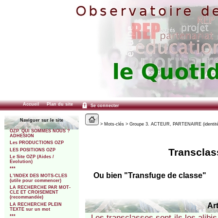
Accueil
Plan du site
Se connecter
Naviguer sur le site
> Mots-clés > Groupe 3. ACTEUR, PARTENAIRE (identité, s
OZP. QUI SOMMES NOUS ?
ADHESION
Les PRODUCTIONS OZP
Transclass
LES POSITIONS OZP
Le Site OZP (Aides /
Evolution)
***
Ou bien "Transfuge de classe"
L’INDEX DES MOTS-CLES
(utile pour commencer)
LA RECHERCHE PAR MOT-
CLE ET CROISEMENT
(recommandée)
Art
LA RECHERCHE PLEIN
TEXTE sur un mot
Les transclasses sont-ils les alibis
***