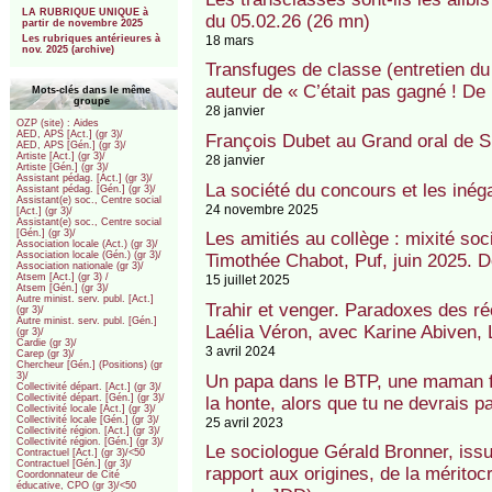
LA RUBRIQUE UNIQUE à
du 05.02.26 (26 mn)
partir de novembre 2025
18 mars
Les rubriques antérieures à
nov. 2025 (archive)
Transfuges de classe (entretien
auteur de « C’était pas gagné ! De
Mots-clés dans le même
groupe
28 janvier
OZP (site) : Aides
AED, APS [Act.] (gr 3)/
François Dubet au Grand oral de S
AED, APS [Gén.] (gr 3)/
Artiste [Act.] (gr 3)/
28 janvier
Artiste [Gén.] (gr 3)/
Assistant pédag. [Act.] (gr 3)/
La société du concours et les inég
Assistant pédag. [Gén.] (gr 3)/
Assistant(e) soc., Centre social
24 novembre 2025
[Act.] (gr 3)/
Assistant(e) soc., Centre social
[Gén.] (gr 3)/
Les amitiés au collège : mixité soci
Association locale (Act.) (gr 3)/
Association locale (Gén.) (gr 3)/
Timothée Chabot, Puf, juin 2025. D
Association nationale (gr 3)/
Atsem [Act.] (gr 3) /
15 juillet 2025
Atsem [Gén.] (gr 3)/
Autre minist. serv. publ. [Act.]
Trahir et venger. Paradoxes des ré
(gr 3)/
Autre minist. serv. publ. [Gén.]
Laélia Véron, avec Karine Abiven, 
(gr 3)/
Cardie (gr 3)/
3 avril 2024
Carep (gr 3)/
Chercheur [Gén.] (Positions) (gr
3)/
Un papa dans le BTP, une maman 
Collectivité départ. [Act.] (gr 3)/
Collectivité départ. [Gén.] (gr 3)/
la honte, alors que tu ne devrais 
Collectivité locale [Act.] (gr 3)/
Collectivité locale [Gén.] (gr 3)/
25 avril 2023
Collectivité région. [Act.] (gr 3)/
Collectivité région. [Gén.] (gr 3)/
Le sociologue Gérald Bronner, issu 
Contractuel [Act.] (gr 3)/<50
Contractuel [Gén.] (gr 3)/
rapport aux origines, de la méritocra
Coordonnateur de Cité
éducative, CPO (gr 3)/<50