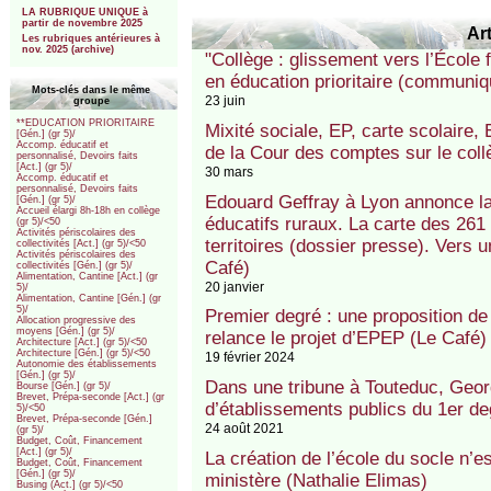
LA RUBRIQUE UNIQUE à
partir de novembre 2025
Art
Les rubriques antérieures à
nov. 2025 (archive)
"Collège : glissement vers l’École
en éducation prioritaire (communiq
Mots-clés dans le même
23 juin
groupe
**EDUCATION PRIORITAIRE
Mixité sociale, EP, carte scolaire, E
[Gén.] (gr 5)/
Accomp. éducatif et
de la Cour des comptes sur le coll
personnalisé, Devoirs faits
[Act.] (gr 5)/
30 mars
Accomp. éducatif et
personnalisé, Devoirs faits
Edouard Geffray à Lyon annonce la 
[Gén.] (gr 5)/
Accueil élargi 8h-18h en collège
éducatifs ruraux. La carte des 261
(gr 5)/<50
Activités périscolaires des
territoires (dossier presse). Vers 
collectivités [Act.] (gr 5)/<50
Activités périscolaires des
Café)
collectivités [Gén.] (gr 5)/
Alimentation, Cantine [Act.] (gr
20 janvier
5)/
Alimentation, Cantine [Gén.] (gr
5)/
Premier degré : une proposition de
Allocation progressive des
moyens [Gén.] (gr 5)/
relance le projet d’EPEP (Le Café)
Architecture [Act.] (gr 5)/<50
Architecture [Gén.] (gr 5)/<50
19 février 2024
Autonomie des établissements
[Gén.] (gr 5)/
Dans une tribune à Touteduc, Geor
Bourse [Gén.] (gr 5)/
Brevet, Prépa-seconde [Act.] (gr
d’établissements publics du 1er de
5)/<50
Brevet, Prépa-seconde [Gén.]
24 août 2021
(gr 5)/
Budget, Coût, Financement
[Act.] (gr 5)/
La création de l’école du socle n’e
Budget, Coût, Financement
[Gén.] (gr 5)/
ministère (Nathalie Elimas)
Busing (Act.] (gr 5)/<50