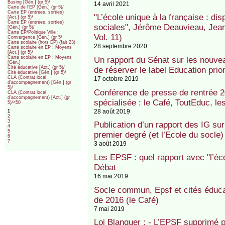
Busing [Gén.] (gr 5)/
14 avril 2021
Carte de l’EP [Gén.] (gr 5)/
Carte EP (entrées, sorties)
"L’école unique à la française : dis
[Act.] (gr 5)/
Carte EP (entrées, sorties)
sociales", Jérôme Deauvieau, Jean-
[Gén.] (gr 5)/
Carte EP/Politique Ville :
Vol. 11)
Convergence [Gén.] (gr 5/
Carte scolaire (hors EP) (fait 23)
28 septembre 2020
Carte scolaire en EP : Moyens
[Act.] (gr 5)/
Carte scolaire en EP : Moyens
Un rapport du Sénat sur les nouvea
[Gén.]
Cité éducative [Act.] (gr 5)/
de réserver le label Education prio
Cité éducative [Gén.] (gr 5)/
CLA (Contrat local
17 octobre 2019
d’accompagnement) [Gén.] (gr
5)/
Conférence de presse de rentrée 2
CLA (Contrat local
d’accompagnement) [Act.] (gr
spécialisée : le Café, ToutEduc, les
5)/<50
28 août 2019
1
2
3
Publication d’un rapport des IG s
4
5
premier degré (et l’Ecole du socle
6
7
3 août 2019
Les EPSF : quel rapport avec "l’éco
Débat
16 mai 2019
Socle commun, Epsf et cités éducat
de 2016 (le Café)
7 mai 2019
Loi Blanquer : - L’EPSF supprimé p