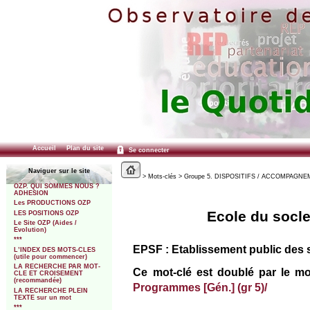
Accueil
Plan du site
Se connecter
Naviguer sur le site
> Mots-clés > Groupe 5. DISPOSITIFS / ACCOMPAGNEME
OZP. QUI SOMMES NOUS ?
ADHESION
Les PRODUCTIONS OZP
Ecole du socle
LES POSITIONS OZP
Le Site OZP (Aides /
Evolution)
***
EPSF : Etablissement public des
L’INDEX DES MOTS-CLES
(utile pour commencer)
LA RECHERCHE PAR MOT-
Ce mot-clé est doublé par le mo
CLE ET CROISEMENT
(recommandée)
Programmes [Gén.] (gr 5)/
LA RECHERCHE PLEIN
TEXTE sur un mot
***