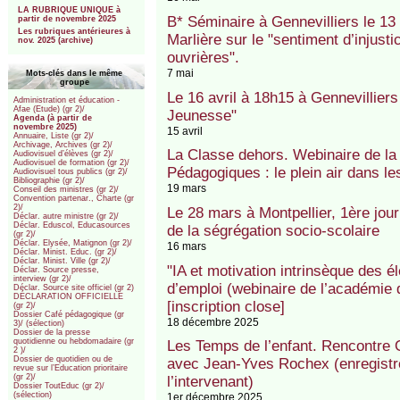
LA RUBRIQUE UNIQUE à
B* Séminaire à Gennevilliers le 1
partir de novembre 2025
Les rubriques antérieures à
Marlière sur le "sentiment d’injust
nov. 2025 (archive)
ouvrières".
7 mai
Mots-clés dans le même
groupe
Le 16 avril à 18h15 à Gennevilliers
Administration et éducation -
Afae (Etude) (gr 2)/
Jeunesse"
Agenda (à partir de
novembre 2025)
15 avril
Annuaire, Liste (gr 2)/
Archivage, Archives (gr 2)/
La Classe dehors. Webinaire de l
Audiovisuel d’élèves (gr 2)/
Audiovisuel de formation (gr 2)/
Pédagogiques : le plein air dans le
Audiovisuel tous publics (gr 2)/
Bibliographie (gr 2)/
19 mars
Conseil des ministres (gr 2)/
Convention partenar., Charte (gr
2)/
Le 28 mars à Montpellier, 1ère jour
Déclar. autre ministre (gr 2)/
Déclar. Eduscol, Educasources
de la ségrégation socio-scolaire
(gr 2)/
Déclar. Elysée, Matignon (gr 2)/
16 mars
Déclar. Minist. Educ. (gr 2)/
Déclar. Minist. Ville (gr 2)/
"IA et motivation intrinsèque des é
Déclar. Source presse,
interview (gr 2)/
d’emploi (webinaire de l’académie d
Déclar. Source site officiel (gr 2)
DÉCLARATION OFFICIELLE
[inscription close]
(gr 2)/
Dossier Café pédagogique (gr
18 décembre 2025
3)/ (sélection)
Dossier de la presse
quotidienne ou hebdomadaire (gr
Les Temps de l’enfant. Rencontre 
2 )/
Dossier de quotidien ou de
avec Jean-Yves Rochex (enregistre
revue sur l’Education prioritaire
(gr 2)/
l’intervenant)
Dossier ToutEduc (gr 2)/
(sélection)
1er décembre 2025