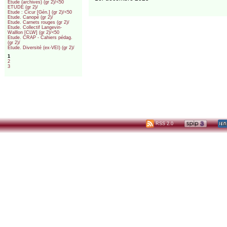
Etude (archives) (gr 2)/<50
ETUDE (gr 2)/
Etude : Cicur [Gén.] (gr 2)/<50
Etude. Canopé (gr 2)/
Etude. Carnets rouges (gr 2)/
Etude. Collectif Langevin-
Walllon [CLW] (gr 2)/<50
Etude. CRAP - Cahiers pédag.
(gr 2)/
Etude. Diversité (ex-VEI) (gr 2)/
1
2
3
RSS 2.0