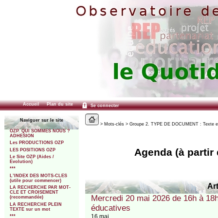
Accueil
Plan du site
Se connecter
Naviguer sur le site
> Mots-clés > Groupe 2. TYPE DE DOCUMENT : Texte et Déc
OZP. QUI SOMMES NOUS ?
ADHESION
Les PRODUCTIONS OZP
Agenda (à partir
LES POSITIONS OZP
Le Site OZP (Aides /
Evolution)
***
L’INDEX DES MOTS-CLES
(utile pour commencer)
Art
LA RECHERCHE PAR MOT-
CLE ET CROISEMENT
Mercredi 20 mai 2026 de 16h à 18h
(recommandée)
LA RECHERCHE PLEIN
éducatives
TEXTE sur un mot
16 mai
***