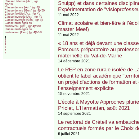
Classe Défense [Act.] (gr
Snuipp) et dans certaines discipli
4)/<50
Classe dehors [Act.] (gr 4)/
Expérimentation de "visioprofesse
Classe dehors [Gén.] (gr 4)<50
Classe flexible [Act.] (gr 4)/
11 mai 2022
Classe inversée [Act.] (gr 4)/
Classe inversée [Gén.] (gr 4)/
Climat scolaire et bien-être à l’éc
Classe multi-âges ou
multiniveau [Act.] (gr 4)/<50
master Meef)
Classe multi-âges ou
multiniveau [Gén.] (gr 4)/<50
11 mai 2022
1
2
« 18 ans et déjà devant une classe 
3
4
Parcours préparatoire au professo
5
6
maternelle du Val-de-Marne
14 décembre 2021
Le REP en zone rurale isolée de L
obtient le label académique "terri
un projet d’actions de formation et
l’enseignement explicite
15 novembre 2021
L’école à Mayotte Approches plurie
Priolet, L’Harmattan, août 2021
14 septembre 2021
Le rectorat de Créteil va embaucher
contractuels formés par le Choix d
6 juillet 2021