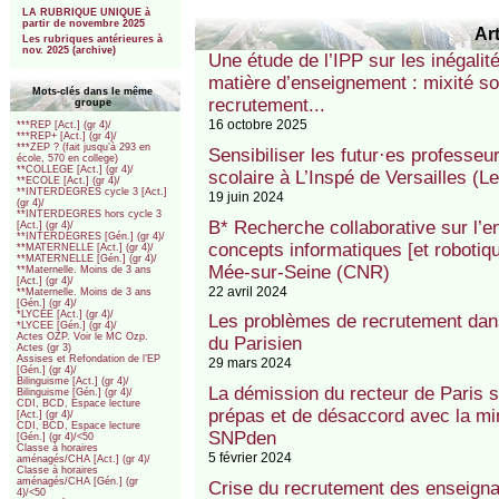
LA RUBRIQUE UNIQUE à
partir de novembre 2025
Art
Les rubriques antérieures à
nov. 2025 (archive)
Une étude de l’IPP sur les inégalit
matière d’enseignement : mixité soc
Mots-clés dans le même
recrutement...
groupe
16 octobre 2025
***REP [Act.] (gr 4)/
***REP+ [Act.] (gr 4)/
***ZEP ? (fait jusqu’à 293 en
Sensibiliser les futur·es professe
école, 570 en college)
**COLLEGE [Act.] (gr 4)/
scolaire à L’Inspé de Versailles (L
**ECOLE [Act.] (gr 4)/
**INTERDEGRES cycle 3 [Act.]
19 juin 2024
(gr 4)/
**INTERDEGRES hors cycle 3
B* Recherche collaborative sur l’e
[Act.] (gr 4)/
**INTERDEGRES [Gén.] (gr 4)/
concepts informatiques [et robotiqu
**MATERNELLE [Act.] (gr 4)/
**MATERNELLE [Gén.] (gr 4)/
Mée-sur-Seine (CNR)
**Maternelle. Moins de 3 ans
[Act.] (gr 4)/
22 avril 2024
**Maternelle. Moins de 3 ans
[Gén.] (gr 4)/
*LYCEE [Act.] (gr 4)/
Les problèmes de recrutement dans
*LYCEE [Gén.] (gr 4)/
Actes OZP. Voir le MC Ozp.
du Parisien
Actes (gr 3)
Assises et Refondation de l’EP
29 mars 2024
[Gén.] (gr 4)/
Bilinguisme [Act.] (gr 4)/
La démission du recteur de Paris s
Bilinguisme [Gén.] (gr 4)/
CDI, BCD, Espace lecture
prépas et de désaccord avec la min
[Act.] (gr 4)/
CDI, BCD, Espace lecture
SNPden
[Gén.] (gr 4)/<50
Classe à horaires
5 février 2024
aménagés/CHA [Act.] (gr 4)/
Classe à horaires
aménagés/CHA [Gén.] (gr
Crise du recrutement des enseign
4)/<50