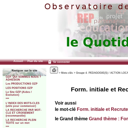
Accueil
Plan du site
Se connecter
Naviguer sur le site
> Mots-clés > Groupe 4. PEDAGOGIE(S) / ACTION LOCALE 
OZP. QUI SOMMES NOUS ?
ADHESION
Les PRODUCTIONS OZP
Form. initiale et Re
LES POSITIONS OZP
Le Site OZP (Aides /
Evolution)
***
Voir aussi
L’INDEX DES MOTS-CLES
(utile pour commencer)
le mot-clé
Form. initiale et Recrute
LA RECHERCHE PAR MOT-
CLE ET CROISEMENT
(recommandée)
le Grand thème
Grand thème : For
LA RECHERCHE PLEIN
TEXTE sur un mot
***