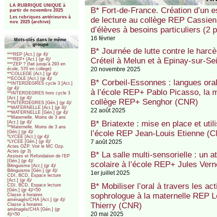
LA RUBRIQUE UNIQUE à
B* Fort-de-France. Création d’un e
partir de novembre 2025
Les rubriques antérieures à
de lecture au collège REP Cassien
nov. 2025 (archive)
d’élèves à besoins particuliers (2 
16 février
Mots-clés dans le même
groupe
B* Journée de lutte contre le har
***REP [Act.] (gr 4)/
Créteil à Melun et à Epinay-sur-Se
***REP+ [Act.] (gr 4)/
***ZEP ? (fait jusqu’à 293 en
20 novembre 2025
école, 570 en college)
**COLLEGE [Act.] (gr 4)/
**ECOLE [Act.] (gr 4)/
B* Corbeil-Essonnes : langues oral
**INTERDEGRES cycle 3 [Act.]
(gr 4)/
à l’école REP+ Pablo Picasso, la m
**INTERDEGRES hors cycle 3
[Act.] (gr 4)/
collège REP+ Senghor (CNR)
**INTERDEGRES [Gén.] (gr 4)/
**MATERNELLE [Act.] (gr 4)/
22 août 2025
**MATERNELLE [Gén.] (gr 4)/
**Maternelle. Moins de 3 ans
B* Briatexte : mise en place et utili
[Act.] (gr 4)/
**Maternelle. Moins de 3 ans
l’école REP Jean-Louis Etienne (
[Gén.] (gr 4)/
*LYCEE [Act.] (gr 4)/
7 août 2025
*LYCEE [Gén.] (gr 4)/
Actes OZP. Voir le MC Ozp.
Actes (gr 3)
B* La salle multi-sensorielle : un at
Assises et Refondation de l’EP
[Gén.] (gr 4)/
scolaire à l’école REP+ Jules Ver
Bilinguisme [Act.] (gr 4)/
Bilinguisme [Gén.] (gr 4)/
1er juillet 2025
CDI, BCD, Espace lecture
[Act.] (gr 4)/
B* Mobiliser l’oral à travers les ac
CDI, BCD, Espace lecture
[Gén.] (gr 4)/<50
sophrologue à la maternelle REP 
Classe à horaires
aménagés/CHA [Act.] (gr 4)/
Thierry (CNR)
Classe à horaires
aménagés/CHA [Gén.] (gr
20 mai 2025
4)/<50