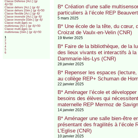
Classe Défense [Act.] (gr
4)/<50
B* Création d’une salle multisenso
Classe dehors [Act.] (gr 4)/
Classe dehors [Gén.] (gr 4)<50
particuliers à l’école REP Beauve
Classe flexible [Act.] (gr 4)/
Classe inversée [Act.] (gr 4)/
5 mars 2025
Classe inversée [Gén.] (gr 4)/
Classe multi-âges ou
B* Une école de la tête, du cœur, 
multiniveau [Act.] (gr 4)/<50
Classe multi-âges ou
Croizat de Vaulx-en-Velin (CNR)
multiniveau [Gén.] (gr 4)/<50
1
19 février 2025
2
3
B* Faire de la bibliothèque, de la 
4
5
des lieux vivants et interactifs à
6
Dammarie-lès-Lys (CNR)
28 janvier 2025
B* Repenser les espaces (lecture, 
au collège REP+ Schuman de Hom
22 janvier 2025
B* Aménager l’école et développer 
besoins des élèves qui nécessiten
maternelle REP Mermoz de Savig
14 janvier 2025
B* Aménager une salle bien-être en 
présentant des fragilités à l’écol
L’Eglise (CNR)
10 janvier 2025