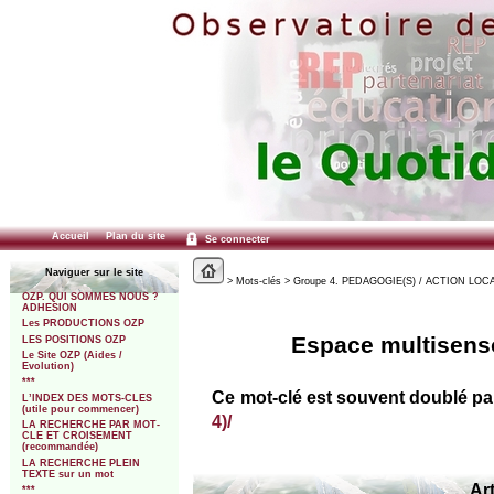
Accueil
Plan du site
Se connecter
Naviguer sur le site
> Mots-clés > Groupe 4. PEDAGOGIE(S) / ACTION LOCALE 
OZP. QUI SOMMES NOUS ?
ADHESION
Les PRODUCTIONS OZP
Espace multisensor
LES POSITIONS OZP
Le Site OZP (Aides /
Evolution)
***
Ce mot-clé est souvent doublé p
L’INDEX DES MOTS-CLES
(utile pour commencer)
4)/
LA RECHERCHE PAR MOT-
CLE ET CROISEMENT
(recommandée)
LA RECHERCHE PLEIN
TEXTE sur un mot
Art
***