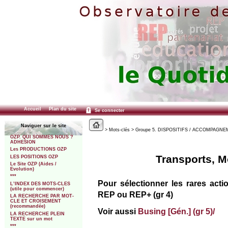
Accueil
Plan du site
Se connecter
Naviguer sur le site
> Mots-clés > Groupe 5. DISPOSITIFS / ACCOMPAGNEMEN
OZP. QUI SOMMES NOUS ?
ADHESION
Les PRODUCTIONS OZP
Transports, Mo
LES POSITIONS OZP
Le Site OZP (Aides /
Evolution)
***
Pour sélectionner les rares acti
L’INDEX DES MOTS-CLES
(utile pour commencer)
REP ou REP+ (gr 4)
LA RECHERCHE PAR MOT-
CLE ET CROISEMENT
(recommandée)
Voir aussi
Busing [Gén.] (gr 5)/
LA RECHERCHE PLEIN
TEXTE sur un mot
***