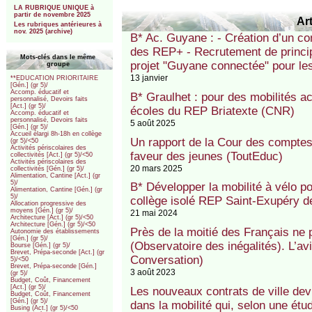
LA RUBRIQUE UNIQUE à
partir de novembre 2025
Art
Les rubriques antérieures à
nov. 2025 (archive)
B* Ac. Guyane : - Création d’un c
des REP+ - Recrutement de princi
Mots-clés dans le même
projet "Guyane connectée" pour les
groupe
13 janvier
**EDUCATION PRIORITAIRE
[Gén.] (gr 5)/
Accomp. éducatif et
B* Graulhet : pour des mobilités a
personnalisé, Devoirs faits
[Act.] (gr 5)/
écoles du REP Briatexte (CNR)
Accomp. éducatif et
personnalisé, Devoirs faits
5 août 2025
[Gén.] (gr 5)/
Accueil élargi 8h-18h en collège
Un rapport de la Cour des comptes 
(gr 5)/<50
Activités périscolaires des
faveur des jeunes (ToutEduc)
collectivités [Act.] (gr 5)/<50
Activités périscolaires des
20 mars 2025
collectivités [Gén.] (gr 5)/
Alimentation, Cantine [Act.] (gr
5)/
B* Développer la mobilité à vélo po
Alimentation, Cantine [Gén.] (gr
5)/
collège isolé REP Saint-Exupéry d
Allocation progressive des
moyens [Gén.] (gr 5)/
21 mai 2024
Architecture [Act.] (gr 5)/<50
Architecture [Gén.] (gr 5)/<50
Près de la moitié des Français ne
Autonomie des établissements
[Gén.] (gr 5)/
(Observatoire des inégalités). L’av
Bourse [Gén.] (gr 5)/
Brevet, Prépa-seconde [Act.] (gr
Conversation)
5)/<50
Brevet, Prépa-seconde [Gén.]
3 août 2023
(gr 5)/
Budget, Coût, Financement
[Act.] (gr 5)/
Les nouveaux contrats de ville dev
Budget, Coût, Financement
[Gén.] (gr 5)/
dans la mobilité qui, selon une étud
Busing (Act.] (gr 5)/<50