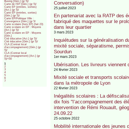
Busing [Gén.] (gr 5)/
Conversation)
Carte de l’EP [Gén.] (gr 5)/
Carte EP (entrées, sorties)
25 juillet 2023
[Act.] (gr 5)/
Carte EP (entrées, sorties)
En partenariat avec la RATP des 
[Gén.] (gr 5)/
Carte EP/Politique Ville :
fabriqué des maquettes sur le prol
Convergence [Gén.] (gr 5/
Carte scolaire (hors EP) (fait 23)
dans leur quartier
Carte scolaire en EP : Moyens
[Act.] (gr 5)/
3 mars 2023
Carte scolaire en EP : Moyens
[Gén.]
Cité éducative [Act.] (gr 5)/
Inquiétudes sur la généralisation
Cité éducative [Gén.] (gr 5)/
CLA (Contrat local
mixité sociale, séparatisme, permis
d’accompagnement) [Gén.] (gr
5)/
Sourdun
CLA (Contrat local
d’accompagnement) [Act.] (gr
1er mars 2023
5)/<50
Ubérisation. Les livreurs viennent d
1
2
24 février 2023
3
4
5
Mixité sociale et transports scolai
6
7
dans la métropole de Lyon
22 février 2023
Inégalités scolaires : La défiscalis
dix fois "l’accompagnement des élè
intervention de Rémi Rouault, géog
24.09.22
25 octobre 2022
Mobilité internationale des jeunes 