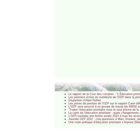
Le rapport de la Cour des comptes : "L’Éducation prio
Les premiers échos du manifeste de l’OZP dans la pre
Disparition d’Alain Pothet
Les prises de position de l’OZP sur le rapport Carel (dé
L’OZP sera associé à un groupe de travail [du MEN] sur
"Traiter l’éducation prioritaire sous le seul prisme de l
La carte de l’éducation prioritaire : quels changements
L’OZP souhaite une bonne année 2023 à tous les acteurs
Journée OZP 2022 : cinq questions à Marc Douaire, pa
Une vraie politique d’éducation prioritaire s’impose (M