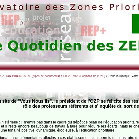
UCATION PRIORITAIRE (types de documents)
>
Educ. Prior. (Positions de l’OZP)
> Dans la rubrique "Votre 
 site de "Vous Nous Ils", le président de l’OZP se félicite des r
rôle des professeurs référents et s’inquiète du sort 
 minis­té­rielle : il n’entre pas dans le cadre du dépôt de bilan de l’éducation prio­ri­ta
ûr, et il reste encore beau­coup de tra­vail à faire pour réduire les écarts. Mais le c
une tona­lité posi­tive, dyna­mique, élogieuse, à l’éducation prioritaire.
ensei­gnants sup­plé­men­taires affec­tés à ces établis­se­ments ont per­mis de construire 