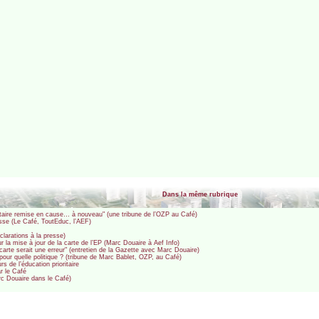
Dans la même rubrique
ritaire remise en cause… à nouveau" (une tribune de l’OZP au Café)
sse (Le Café, ToutEduc, l’AEF)
clarations à la presse)
 la mise à jour de la carte de l’EP (Marc Douaire à Aef Info)
a carte serait une erreur" (entretien de la Gazette avec Marc Douaire)
 pour quelle politique ? (tribune de Marc Bablet, OZP, au Café)
 de l’éducation prioritaire
r le Café
arc Douaire dans le Café)