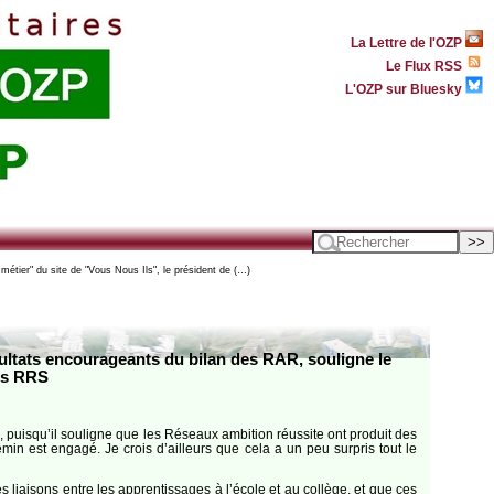
La Lettre de l'OZP
Le Flux RSS
L'OZP sur Bluesky
métier" du site de "Vous Nous Ils", le président de (…)
ésultats encourageants du bilan des RAR, souligne le
des RRS
ire, puisqu’il sou­ligne que les Réseaux ambi­tion réus­site ont pro­duit des
he­min est engagé. Je crois d’ailleurs que cela a un peu sur­pris tout le
des liai­sons entre les appren­tis­sages à l’école et au col­lège, et que ces