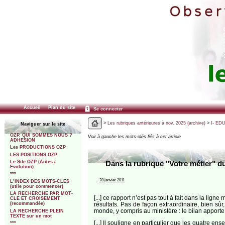
Accueil
Plan du site
Se connecter
>
Les rubriques antérieures à nov. 2025 (archive)
>
I- ED
Naviguer sur le site
OZP. QUI SOMMES NOUS ?
Voir à gauche les mots-clés liés à cet article
ADHESION
Les PRODUCTIONS OZP
LES POSITIONS OZP
Le Site OZP (Aides /
Dans la rubrique "Votre métier" du
Evolution)
***
28 janvier 2011
L’INDEX DES MOTS-CLES
(utile pour commencer)
LA RECHERCHE PAR MOT-
[...] ce rap­port n’est pas tout à fait dans la ligne
CLE ET CROISEMENT
résul­tats. Pas de façon extra­or­di­naire, bien s
(recommandée)
monde, y com­pris au minis­tère : le bilan apporte 
LA RECHERCHE PLEIN
TEXTE sur un mot
[...] Il sou­ligne en par­ti­cu­lier que les quatre 
***