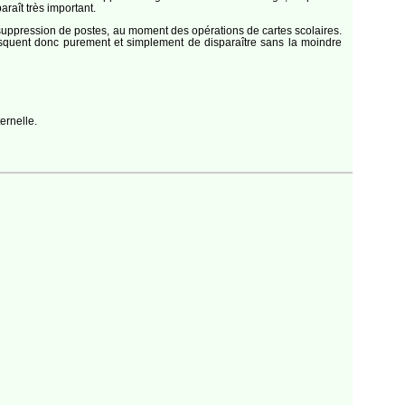
raît très impor­tant.
 de sup­pres­sion de postes, au moment des opé­ra­tions de cartes sco­laires.
isquent donc pure­ment et sim­ple­ment de dis­pa­raître sans la moindre
ernelle.