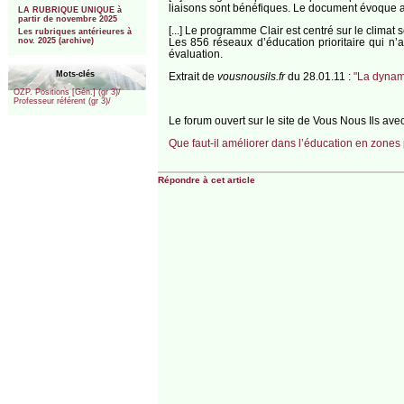
liai­sons sont béné­fiques. Le docu­ment évoque a
LA RUBRIQUE UNIQUE à
partir de novembre 2025
[...] Le pro­gramme Clair est cen­tré sur le cli­mat
Les rubriques antérieures à
Les 856 réseaux d’éducation prio­ri­taire qui n’
nov. 2025 (archive)
évaluation.
Mots-clés
Extrait de
vousnousils.fr
du 28.01.11 :
"La dynam
OZP. Positions [Gén.] (gr 3)/
Professeur référent (gr 3)/
Le forum ouvert sur le site de Vous Nous Ils ave
Que faut-il améliorer dans l’éducation en zones p
Répondre à cet article