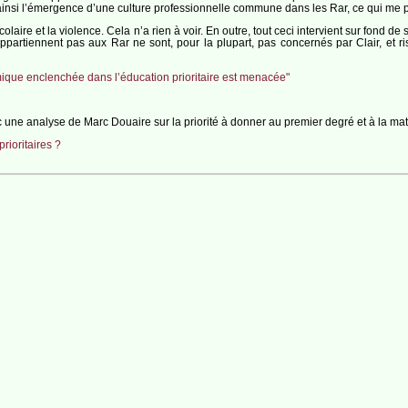
insi l’émergence d’une culture pro­fes­sion­nelle com­mune dans les Rar, ce qui me pa
 sco­laire et la vio­lence. Cela n’a rien à voir. En outre, tout ceci inter­vient sur fond
appartiennent pas aux Rar ne sont, pour la plu­part, pas concer­nés par Clair, et r
ique enclenchée dans l’éducation prioritaire est menacée"
c une analyse de Marc Douaire sur la priorité à donner au premier degré et à la mat
rioritaires ?