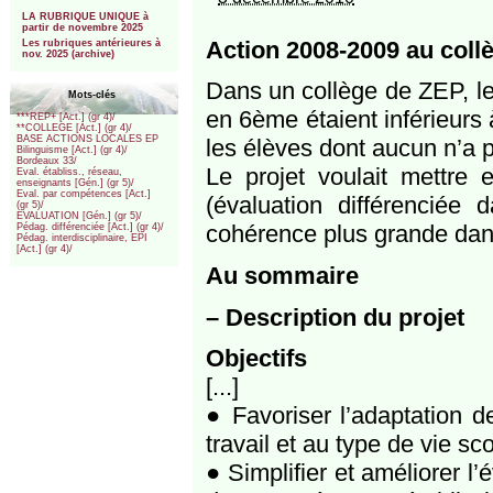
***
LA RUBRIQUE UNIQUE à
partir de novembre 2025
Action 2008-2009 au coll
Les rubriques antérieures à
nov. 2025 (archive)
Dans un collège de ZEP, le
Mots-clés
en 6ème étaient inférieur
***REP+ [Act.] (gr 4)/
**COLLEGE [Act.] (gr 4)/
BASE ACTIONS LOCALES EP
les élèves dont aucun n’a pr
Bilinguisme [Act.] (gr 4)/
Bordeaux 33/
Le projet voulait mettre 
Eval. établiss., réseau,
enseignants [Gén.] (gr 5)/
Eval. par compétences [Act.]
(évaluation différencié
(gr 5)/
EVALUATION [Gén.] (gr 5)/
cohérence plus grande dans 
Pédag. différenciée [Act.] (gr 4)/
Pédag. interdisciplinaire, EPI
[Act.] (gr 4)/
Au sommaire
–
Description du projet
Objectifs
[...]
● Favoriser l’adaptation d
travail et au type de vie sc
● Simplifier et améliorer l