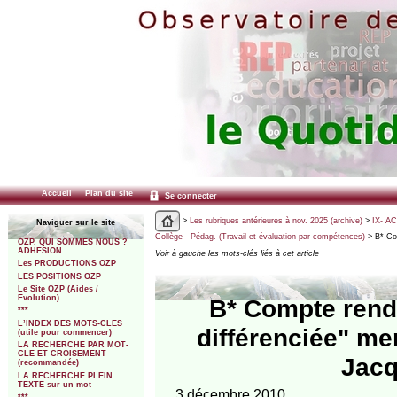
Accueil
Plan du site
Se connecter
>
Les rubriques antérieures à nov. 2025 (archive)
>
IX- A
Naviguer sur le site
Collège - Pédag. (Travail et évaluation par compétences)
> B* Com
OZP. QUI SOMMES NOUS ?
ADHESION
Voir à gauche les mots-clés liés à cet article
Les PRODUCTIONS OZP
LES POSITIONS OZP
Le Site OZP (Aides /
Evolution)
B* Compte rendu
***
L’INDEX DES MOTS-CLES
différenciée" m
(utile pour commencer)
LA RECHERCHE PAR MOT-
CLE ET CROISEMENT
Jacq
(recommandée)
LA RECHERCHE PLEIN
TEXTE sur un mot
3 décembre 2010