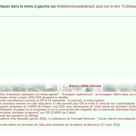
 cliquer dans le menu à gauche sur
Ambitionréussite/projet, puis sur le lien "Colloq
Dans la même rubrique
es évaluations nationales à la métacognition" ; "Enseigner explicitement : accompagner l’élève dans son tr
oritaire, année scolaire 2025-2026 (programme détaillé)
onnels nouvellement nommés en EP le 24 septembre : la pauvreté, la métacognition
es nouveaux entrants en cités éducatives à celle existant pour l’EP et invite à contacter les coordonnateurs
nspirants (webinaire du CAREP de Poitiers, mai 2025, avec présentation de "Votre parole est prioritaire" (Cré
ébastien Goudeau sur la motivation et sur la construction des inégalités dès la maternelle (Séminaire Educat
ormations déclinées localement" sur l’EP (CAREP de Créteil)
épond aux questions du SNUipp
adémie d’Aix-Marseille (janvier 2024). 3 conférences de Romuald Normand : Travail collectif intercatégorie
seconde édition du séminaire de l’éducation prioritaire de l’académie de Besançon (27 mars 2024)