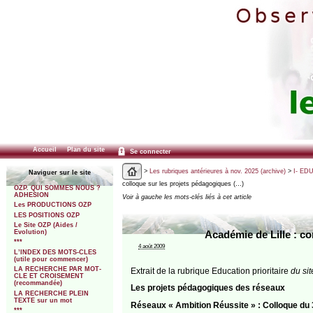
Accueil
Plan du site
Se connecter
>
Les rubriques antérieures à nov. 2025 (archive)
>
I- ED
Naviguer sur le site
colloque sur les projets pédagogiques (…)
OZP. QUI SOMMES NOUS ?
ADHESION
Voir à gauche les mots-clés liés à cet article
Les PRODUCTIONS OZP
LES POSITIONS OZP
Le Site OZP (Aides /
Evolution)
Académie de Lille : c
***
4 août 2009
L’INDEX DES MOTS-CLES
(utile pour commencer)
LA RECHERCHE PAR MOT-
Extrait de la rubrique Education prioritaire
du sit
CLE ET CROISEMENT
(recommandée)
Les projets pédagogiques des réseaux
LA RECHERCHE PLEIN
TEXTE sur un mot
Réseaux « Ambition Réussite » :
Colloque du 
***