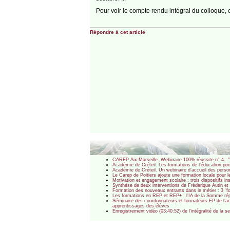
Pour voir le compte rendu intégral du colloque,
Répondre à cet article
CAREP Aix-Marseille. Webinaire 100% réussite n° 4 : "D
Académie de Créteil. Les formations de l’éducation pri
Académie de Créteil. Un webinaire d’accueil des pers
Le Carep de Poitiers ajoute une formation locale pour l
Motivation et engagement scolaire : trois dispositifs i
Synthèse de deux interventions de Frédérique Autin et S
Formation des nouveaux entrants dans le métier : 3 "f
Les formations en REP et REP+ : l’IA de la Somme r
Séminaire des coordonnateurs et formateurs EP de l’ac
apprentissages des élèves
Enregistrement vidéo (03:40:52) de l’intégralité de la 