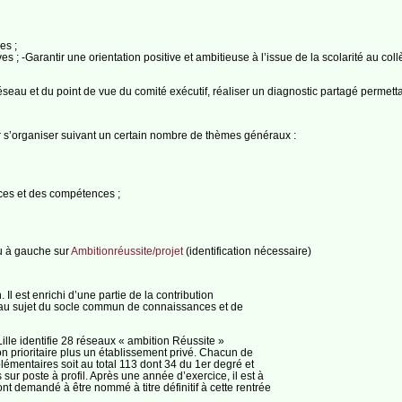
es ;
es ; -Garantir une orientation positive et ambitieuse à l’issue de la scolarité au coll
éseau et du point de vue du comité exécutif, réaliser un diagnostic partagé permetta
 s’organiser suivant un certain nombre de thèmes généraux :
es et des compétences ;
nu à gauche sur
Ambitionréussite/projet
(identification nécessaire)
 Il est enrichi d’une partie de la contribution
 au sujet du socle commun de connaissances et de
ille identifie 28 réseaux « ambition Réussite »
 prioritaire plus un établissement privé. Chacun de
émentaires soit au total 113 dont 34 du 1er degré et
ur poste à profil. Après une année d’exercice, il est à
t demandé à être nommé à titre définitif à cette rentrée