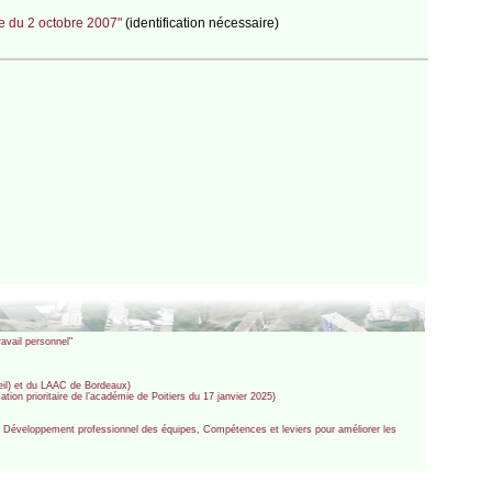
ue du 2 octobre 2007"
(identification nécessaire)
avail personnel"
teil) et du LAAC de Bordeaux)
ion prioritaire de l’académie de Poitiers du 17 janvier 2025)
l, Développement professionnel des équipes, Compétences et leviers pour améliorer les