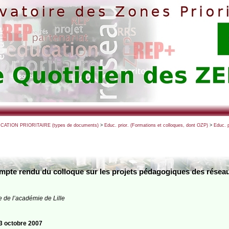
UCATION PRIORITAIRE (types de documents)
>
Educ. prior. (Formations et colloques, dont OZP)
>
Educ. 
ompte rendu du colloque sur les projets pédagogiques des réseau
e de l’académie de Lille
3 octobre 2007