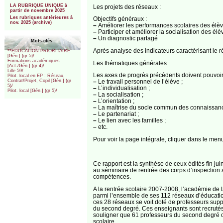
LA RUBRIQUE UNIQUE à
Les projets des réseaux :
partir de novembre 2025
Les rubriques antérieures à
Objectifs généraux :
nov. 2025 (archive)
–
Améliorer les performances scolaires des élèv
–
Participer et améliorer la socialisation des élèv
–
Un diagnostic partagé
Mots-clés
Après analyse des indicateurs caractérisant le r
**EDUCATION PRIORITAIRE
[Gén.] (gr 5)/
Formations académiques
Les thématiques générales
[Act./Gén.] (gr 4)/
Lille 59/
Les axes de progrès précédents doivent pouvoir
Pilot. local en EP : Réseau,
–
Le travail personnel de l’élève ;
Contrat/Projet, Copil [Gén.] (gr
5)/
–
L’individualisation ;
Pilot. local [Gén.] (gr 5)/
–
La socialisation ;
–
L’orientation ;
–
La maîtrise du socle commun des connaissanc
–
Le partenariat ;
–
Le lien avec les familles ;
–
etc.
Pour voir la page intégrale, cliquer dans le me
Ce rapport est la synthèse de ceux édités fin juin.
au séminaire de rentrée des corps d’inspection
compétences.
A la rentrée scolaire 2007-2008, l’académie de L
parmi l’ensemble de ses 112 réseaux d’éducation
ces 28 réseaux se voit doté de professeurs suppl
du second degré. Ces enseignants sont recrutés s
souligner que 61 professeurs du second degré on
scolaire. ...