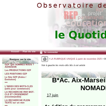
Accueil
Plan du site
Se connecter
>
LA RUBRIQUE UNIQUE à partir de novembre 2025
> B*
Naviguer sur le site
OZP. QUI SOMMES NOUS ?
Voir à gauche les mots-clés liés à cet article
ADHESION
Les PRODUCTIONS OZP
LES POSITIONS OZP
Le Site OZP (Aides /
B*Ac. Aix-Marsei
Evolution)
***
NOMADE.
L’INDEX DES MOTS-CLES
(utile pour commencer)
LA RECHERCHE PAR MOT-
17 juin
CLE ET CROISEMENT
(recommandée)
LA RECHERCHE PLEIN
TEXTE sur un mot