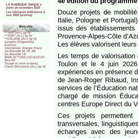
4e édition du program
***
LA RUBRIQUE UNIQUE à
partir de novembre 2025
Douze projets de mobilité
Les rubriques antérieures à
nov. 2025 (archive)
Italie, Pologne et Portuga
issus des établissement
Mots-clés
***REP [Act.] (gr 4)/
Provence-Alpes-Côte d’Azu
***REP+ [Act.] (gr 4)/
**COLLEGE [Act.] (gr 4)/
Les élèves valorisent leur
européen (Programme),
Erasmus
International, étranger (Pays)
Aix-Marseille 04, 05, 84/
Les temps de valorisation 
Aix-Marseille 13/
BASE ACTIONS LOCALES EP
Nice 83/
Toulon et le 4 juin 2026
Voyage et sortie scolaires,
Classe Découverte [Act.] (gr 4)/
expériences en présence de
de Jean-Roger Ribaud, In
services de l’Éducation na
chargé de mission Éducati
centres Europe Direct du Va
Ces projets permettent
transversales, linguistique
échanges avec des jeun