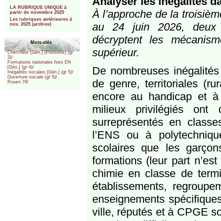
Analyser les inégalités da
***
LA RUBRIQUE UNIQUE à
À l’approche de la troisièm
partir de novembre 2025
Les rubriques antérieures à
au 24 juin 2026, deux 
nov. 2025 (archive)
décryptent les mécanism
Mots-clés
supérieur.
Chercheur [Gén.] (Positions) (gr
3)/
Formations nationales hors EN
De nombreuses inégalités 
[Gén.] (gr 4)/
Inégalités sociales [Gén.] (gr 5)/
Ouverture sociale (gr 5)/
de genre, territoriales (ru
Rouen 76/
encore au handicap et à 
milieux privilégiés ont 
surreprésentés en class
l’ENS ou à polytechnique)
scolaires que les garçon
formations (leur part n’e
chimie en classe de termin
établissements, regroup
enseignements spécifiques
ville, réputés et à CPGE so