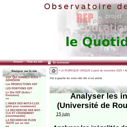
Accueil
Plan du site
Se connecter
>
LA RUBRIQUE UNIQUE à partir de novembre 2025
> An
Naviguer sur le site
OZP. QUI SOMMES NOUS ?
Voir à gauche les mots-clés liés à cet article
ADHESION
Les PRODUCTIONS OZP
LES POSITIONS OZP
Le Site OZP (Aides /
Analyser les in
Evolution)
***
(Université de Rou
L’INDEX DES MOTS-CLES
(utile pour commencer)
LA RECHERCHE PAR MOT-
15 juin
CLE ET CROISEMENT
(recommandée)
LA RECHERCHE PLEIN
TEXTE sur un mot