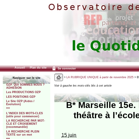
Accueil
Plan du site
Se connecter
>
LA RUBRIQUE UNIQUE à partir de novembre 2025
> B*
Naviguer sur le site
OZP. QUI SOMMES NOUS ?
Voir à gauche les mots-clés liés à cet article
ADHESION
Les PRODUCTIONS OZP
LES POSITIONS OZP
Le Site OZP (Aides /
B* Marseille 15e.
Evolution)
***
théâtre à l’écol
L’INDEX DES MOTS-CLES
(utile pour commencer)
LA RECHERCHE PAR MOT-
CLE ET CROISEMENT
(recommandée)
LA RECHERCHE PLEIN
15 juin
TEXTE sur un mot