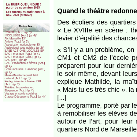
***
LA RUBRIQUE UNIQUE à
partir de novembre 2025
Quand le théâtre redonne
Les rubriques antérieures à
nov. 2025 (archive)
Des écoliers des quartier
Mots-clés
« Le XVIIIe en scène : th
***REP+ [Act.] (gr 4)/
**COLLEGE [Act.] (gr 4)/
levier d’égalité des chance
Aix-Marseille 13/
Artiste [Act.] (gr 3)/
Association nationale (gr 3)/
« S’il y a un problème, on 
Audiovisuel tous publics (gr 2)/
BASE ACTIONS LOCALES EP
EAC : musique [Act.] (gr 4)/
CM1 et CM2 de l’école pr
EAC : musique [Gén.] (gr 4)/
EAC [Act.] (gr 4)/
EAC. Production d’élèves [Act.]
préparent pour leur dernièr
(gr 4)/
Ecole inclusive, Handicap [Act.]
le soir même, devant leurs
(gr 4)/
Musée/Médiathèque/Etabl.
culturel [Act./] (gr 3)/
explique Mathilde, la maî
Pédag. interdisciplinaire, EPI
[Act.] (gr 4)/
« Mais tu es très chic », la
Théâtre, Improvisation,
Eloquence [Act.] (gr 4)/
Voyage et sortie scolaires,
[...]
Classe Découverte [Act.] (gr 4)/
Le programme, porté par le
à remobiliser les élèves d
autour de l’art, pour leur
quartiers Nord de Marseille