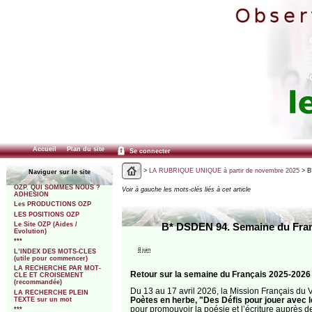
Accueil
Plan du site
Se connecter
>
LA RUBRIQUE UNIQUE à partir de novembre 2025
> B*
Naviguer sur le site
OZP. QUI SOMMES NOUS ?
Voir à gauche les mots-clés liés à cet article
ADHESION
Les PRODUCTIONS OZP
LES POSITIONS OZP
Le Site OZP (Aides /
B* DSDEN 94. Semaine du França
Evolution)
***
8 juin
L’INDEX DES MOTS-CLES
(utile pour commencer)
LA RECHERCHE PAR MOT-
Retour sur la semaine du Français 2025-2026
CLE ET CROISEMENT
(recommandée)
Du 13 au 17 avril 2026, la Mission Français du 
LA RECHERCHE PLEIN
Poètes en herbe, "Des Défis pour jouer avec 
TEXTE sur un mot
pour promouvoir la poésie et l’écriture auprès 
***