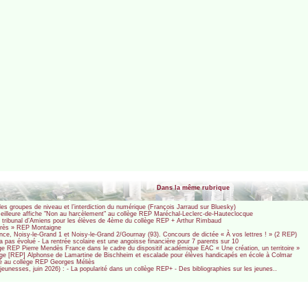
Dans la même rubrique
les groupes de niveau et l’interdiction du numérique (François Jarraud sur Bluesky)
eilleure affiche "Non au harcèlement" au collège REP Maréchal-Leclerc-de-Hauteclocque
tribunal d’Amiens pour les élèves de 4ème du collège REP + Arthur Rimbaud
rogrès » REP Montaigne
ance, Noisy-le-Grand 1 et Noisy-le-Grand 2/Gournay (93). Concours de dictée « À vos lettres ! » (2 REP)
 pas évolué - La rentrée scolaire est une angoisse financière pour 7 parents sur 10
lège REP Pierre Mendès France dans le cadre du dispositif académique EAC « Une création, un territoire »
llège [REP] Alphonse de Lamartine de Bischheim et escalade pour élèves handicapés en école à Colmar
nté au collège REP Georges Méliès
unesses, juin 2026) : - La popularité dans un collège REP+ - Des bibliographies sur les jeunes..