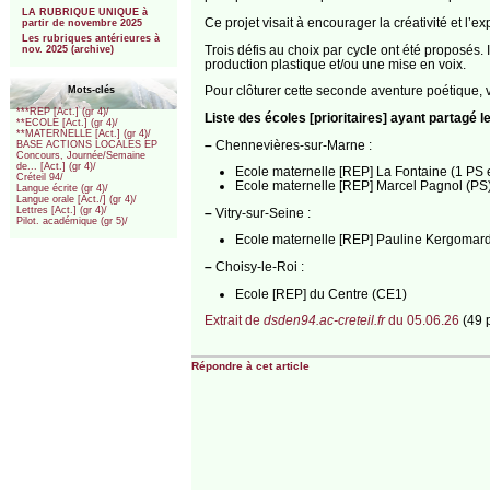
LA RUBRIQUE UNIQUE à
Ce projet visait à encourager la créativité et l’e
partir de novembre 2025
Les rubriques antérieures à
Trois défis au choix par cycle ont été proposés. 
nov. 2025 (archive)
production plastique et/ou une mise en voix.
Pour clôturer cette seconde aventure poétique, 
Mots-clés
***REP [Act.] (gr 4)/
Liste des écoles [prioritaires] ayant partagé 
**ECOLE [Act.] (gr 4)/
**MATERNELLE [Act.] (gr 4)/
–
Chennevières-sur-Marne :
BASE ACTIONS LOCALES EP
Concours, Journée/Semaine
de... [Act.] (gr 4)/
Ecole maternelle [REP] La Fontaine (1 PS 
Créteil 94/
Ecole maternelle [REP] Marcel Pagnol (PS
Langue écrite (gr 4)/
Langue orale [Act./] (gr 4)/
Lettres [Act.] (gr 4)/
–
Vitry-sur-Seine :
Pilot. académique (gr 5)/
Ecole maternelle [REP] Pauline Kergomar
–
Choisy-le-Roi :
Ecole [REP] du Centre (CE1)
Extrait de
dsden94.ac-creteil.fr
du 05.06.26
(49 
Répondre à cet article