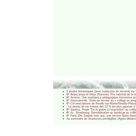
5 études britanniques [avec traduction du résumé] sur 
B* Beaucamps-le-Vieux (Somme). Prix national de la m
B* Amiens. Une expérience pédagogique immersive au 
B* Goussainville. Visite du recteur au « collège en p
B* Circonscriptions de Neuilly-sur-Marne/Neuilly-Plais
- Le niveau de vie moyen des 10 % les plus pauvres n’a
B* Saumur. Projet "De la graine à l’exposition" au col
B* Ac. Strasbourg. Sensibilisation au handicap au co
B* Paris 19e. Depuis trois ans, une section Sport-Sa
Au sommaire de Jeunesses privilégiées (Agora débats/je