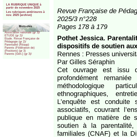
***
LA RUBRIQUE UNIQUE à
partir de novembre 2025
Revue Française de Pédag
Les rubriques antérieures à
nov. 2025 (archive)
2025/3 n°228
Pages 178 à 179
Mots-clés
Association nationale (gr 3)/
ETUDE (gr 2)/
Pothet Jessica. Parentali
Etude. Revue Française de
Pédagogie (gr 2)/
dispositifs de soutien au
Parentalité (Réaap)
Parents (Fédération de)
(Positions) (gr 3)
Rennes : Presses universit
Parents [Gén.] (gr 3)/
Par Gilles Séraphin
Cet ouvrage est issu 
profondément remaniée e
méthodologique partic
ethnographiques, entret
L’enquête est conduite su
associatifs, couvrant l’e
publique en matière de so
soutien à la parentalité,
familiales (CNAF) et la D