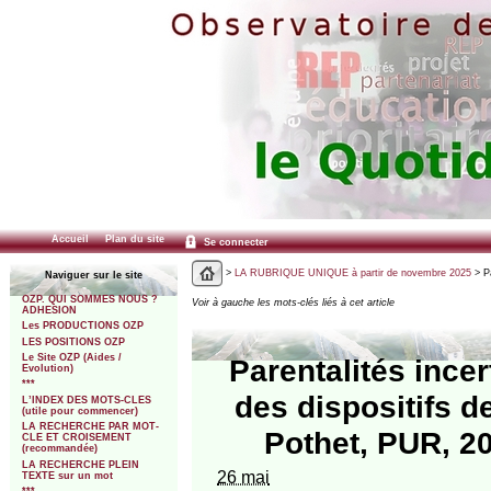
Accueil
Plan du site
Se connecter
>
LA RUBRIQUE UNIQUE à partir de novembre 2025
> Pa
Naviguer sur le site
OZP. QUI SOMMES NOUS ?
Voir à gauche les mots-clés liés à cet article
ADHESION
Les PRODUCTIONS OZP
LES POSITIONS OZP
Le Site OZP (Aides /
Parentalités ince
Evolution)
***
des dispositifs d
L’INDEX DES MOTS-CLES
(utile pour commencer)
LA RECHERCHE PAR MOT-
Pothet, PUR, 20
CLE ET CROISEMENT
(recommandée)
LA RECHERCHE PLEIN
26 mai
TEXTE sur un mot