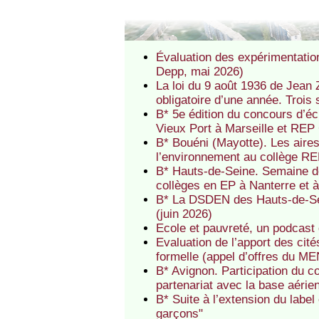
Évaluation des expérimentatio
Depp, mai 2026)
La loi du 9 août 1936 de Jean Z
obligatoire d’une année. Trois 
B* 5e édition du concours d’é
Vieux Port à Marseille et REP
B* Bouéni (Mayotte). Les aire
l’environnement au collège R
B* Hauts-de-Seine. Semaine de
collèges en EP à Nanterre et 
B* La DSDEN des Hauts-de-Se
(juin 2026)
Ecole et pauvreté, un podcast
Evaluation de l’apport des cit
formelle (appel d’offres du MEN
B* Avignon. Participation du c
partenariat avec la base aéri
B* Suite à l’extension du label
garçons"