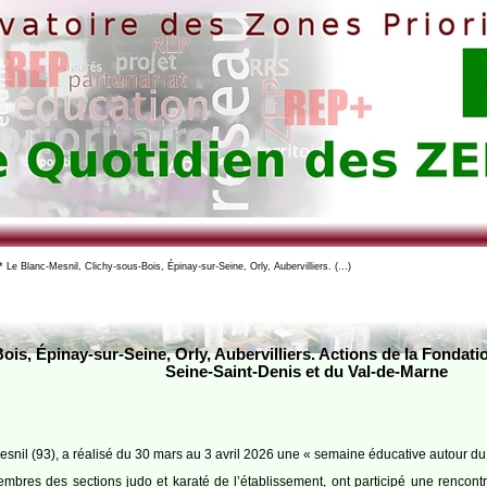
 Le Blanc-Mesnil, Clichy-sous-Bois, Épinay-sur-Seine, Orly, Aubervilliers. (…)
ois, Épinay-sur-Seine, Orly, Aubervilliers. Actions de la Fondati
Seine-Saint-Denis et du Val-de-Marne
il (93), a réalisé du 30 mars au 3 avril 2026 une « semaine éducative autour du j
membres des sections judo et karaté de l’établissement, ont participé une rencon