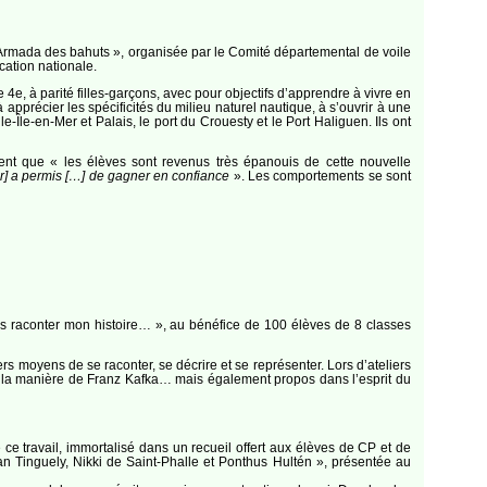
« Armada des bahuts », organisée par le Comité départemental de voile
cation nationale.
4e, à parité filles-garçons, avec pour objectifs d’apprendre à vivre en
précier les spécificités du milieu naturel nautique, à s’ouvrir à une
Île-en-Mer et Palais, le port du Crouesty et le Port Haliguen. Ils ont
iment que « les élèves sont revenus très épanouis de cette nouvelle
eur] a permis […] de gagner en confiance
». Les comportements se sont
s raconter mon histoire… », au bénéfice de 100 élèves de 8 classes
s moyens de se raconter, se décrire et se représenter. Lors d’ateliers
es à la manière de Franz Kafka… mais également propos dans l’esprit du
ce travail, immortalisé dans un recueil offert aux élèves de CP et de
 Jean Tinguely, Nikki de Saint-Phalle et Ponthus Hultén », présentée au