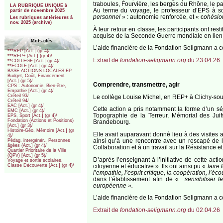
traboules, Fourvière, les berges du Rhône, le par
LA RUBRIQUE UNIQUE à
Au terme du voyage, le professeur d’EPS à son 
partir de novembre 2025
personnel
» : autonomie renforcée, et « c
ohésion
Les rubriques antérieures à
nov. 2025 (archive)
À leur retour en classe, les participants ont r
acquise de la Seconde Guerre mondiale en lien a
Mots-clés
L’aide financière de la Fondation Seligmann a c
***REP [Act.] (gr 4)/
***REP+ [Act.] (gr 4)/
Extrait de
fondation-seligmann.org
du 23.04.26
**COLLEGE [Act.] (gr 4)/
**ECOLE [Act.] (gr 4)/
BASE ACTIONS LOCALES EP
Budget, Coût, Financement
[Act.] (gr 5)/
Comprendre, transmettre, agir
CPS : Autonomie, Bien-être,
Empathie [Act.] (gr 4)/
Créteil 93/
Le collège Louise Michel, en REP+ à Clichy-sous
Créteil 94/
EAC [Act.] (gr 4)/
Cette action a pris notamment la forme d’un séj
EMC [Act.] (gr 4)/
Topographie de la Terreur, Mémorial des Jui
EPS, Sport [Act.] (gr 4)/
Fondation (Actions et Positions)
Brandebourg.
[Act.] (gr 3)/
Histoire-Géo, Mémoire [Act.] (gr
Elle avait auparavant donné lieu à des visites 
4)/
ainsi qu’à une rencontre avec un rescapé de la
Pédag. intergénér., Personnes
âgées (Act.] (gr 4)/
Collaboration et à un travail sur la Résistance e
Quartier Prioritaire de la Ville
(QPV) [Act.] (gr 5)/
D’après l’enseignant à l’initiative de cette ac
Voyage et sortie scolaires,
citoyenne et éducative ». Ils ont ainsi pu «
faire 
Classe Découverte [Act.] (gr 4)/
l’empathie, l’esprit critique, la coopération, l’é
dans l’établissement afin de «
sensibiliser l
européenne ».
L’aide financière de la Fondation Seligmann a co
Extrait de
fondation-seligmann.org
du 02.04.26