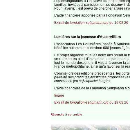
Les enseignantes à l’initiative du projet remar
familles, invitées à participer, ont pu découvrir de
Pour l’avenir, il est prévu de chercher à faire ra
L’aide financière apportée par la Fondation Selig
Extrait de
fondation-seligmann.org
du 16.02.26
Lumières sur la jeunesse d’Aubervilliers
L’association Les Poussières, basée à Aubervil
bénéfice notamment d’environ 600 jeunes âgés de
Ce projet organisé tous les deux ans prend la f
scolaire ou en pied d’immeuble, en partenariat a
tout le monde descend », il vise à favoriser la c
France métropolitaine, ainsi qu’à favoriser la ré
Comme lors des éditions précédentes, les porteurs
pluralité des pratiques artistiques proposées (at
conscience [en sa] capacité à agir
».
L’aide financière de la Fondation Seligmann a con
Image
Extrait de
fondation-seligmann.org
du 19.03.26
Répondre à cet article