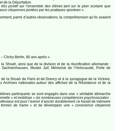
et de la Déportation.
 très positif sur l’ensemble des élèves tant sur le plan scolaire que
leurs citoyennes portées par les pratiques sportives
».
otamment, parmi d’autres observations, la compréhension qu’ils avaient
– Clichy-Berlin, 80 ans après ».
 la Shoah, ainsi que de la division et de la réunification allemande :
e Sachsenhausen, Musée Juif, Mémorial de l’Holocauste, Porte de
l de la Shoah de Paris et de Drancy et à la synagogue de la Victoire,
ux Archives nationales autour des affiches de la Résistance et de la
les élèves participants se sont engagés dans une « véritable démarche
onnelle
» et mobiliser « d
e nombreuses compétences psychosociales :
rofesseur est pour l’avenir d’ancrer durablement ce travail de mémoire
es formes de haine
» et de développer une «
conscience citoyenne