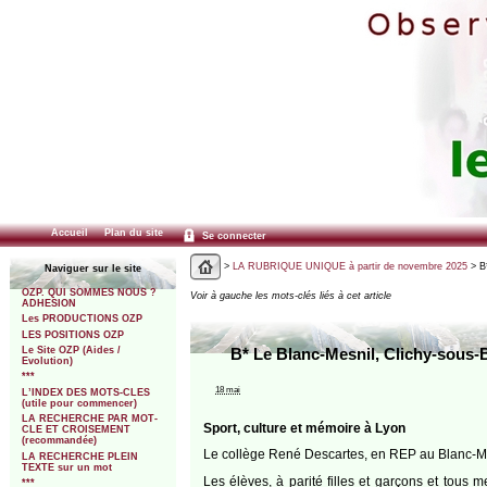
Accueil
Plan du site
Se connecter
>
LA RUBRIQUE UNIQUE à partir de novembre 2025
> B*
Naviguer sur le site
OZP. QUI SOMMES NOUS ?
Voir à gauche les mots-clés liés à cet article
ADHESION
Les PRODUCTIONS OZP
LES POSITIONS OZP
Le Site OZP (Aides /
B* Le Blanc-Mesnil, Clichy-sous-B
Evolution)
***
18 mai
L’INDEX DES MOTS-CLES
(utile pour commencer)
LA RECHERCHE PAR MOT-
Sport, culture et mémoire à Lyon
CLE ET CROISEMENT
(recommandée)
Le collège René Descartes, en REP au Blanc-Mesn
LA RECHERCHE PLEIN
TEXTE sur un mot
Les élèves, à parité filles et garçons et tous 
***