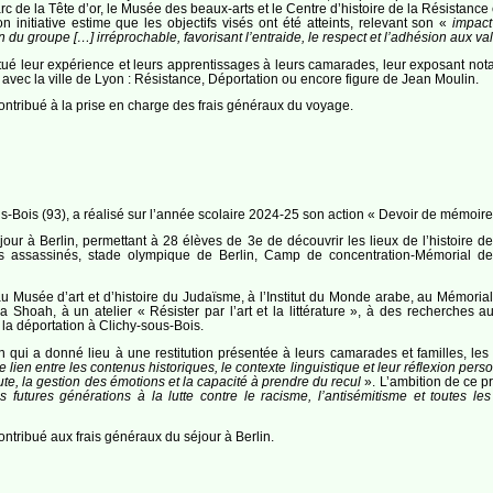
c de la Tête d’or, le Musée des beaux-arts et le Centre d’histoire de la Résistance 
initiative estime que les objectifs visés ont été atteints, relevant son «
impact
 du groupe […] irréprochable, favorisant l’entraide, le respect et l’adhésion aux va
estitué leur expérience et leurs apprentissages à leurs camarades, leur exposant n
vec la ville de Lyon : Résistance, Déportation ou encore figure de Jean Moulin.
ontribué à la prise en charge des frais généraux du voyage.
-Bois (93), a réalisé sur l’année scolaire 2024-25 son action « Devoir de mémoire 
our à Berlin, permettant à 28 élèves de 3e de découvrir les lieux de l’histoire de
fs assassinés, stade olympique de Berlin, Camp de concentration-Mémorial d
au Musée d’art et d’histoire du Judaïsme, à l’Institut du Monde arabe, au Mémoria
 Shoah, à un atelier « Résister par l’art et la littérature », à des recherches a
t la déportation à Clichy-sous-Bois.
tion qui a donné lieu à une restitution présentée à leurs camarades et familles, 
le lien entre les contenus historiques, le contexte linguistique et leur réflexion pers
coute, la gestion des émotions et la capacité à prendre du recul
». L’ambition de ce p
es futures générations à la lutte contre le racisme, l’antisémitisme et toutes l
ntribué aux frais généraux du séjour à Berlin.