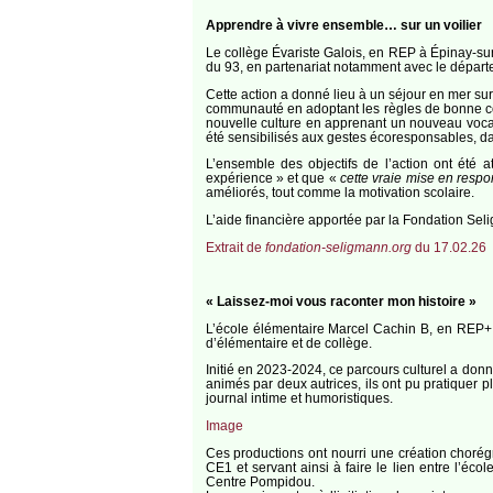
Apprendre à vivre ensemble… sur un voilier
Le collège Évariste Galois, en REP à Épinay-sur
du 93, en partenariat notamment avec le départe
Cette action a donné lieu à un séjour en mer sur
communauté en adoptant les règles de bonne cond
nouvelle culture en apprenant un nouveau vocabul
été sensibilisés aux gestes écoresponsables, d
L’ensemble des objectifs de l’action ont été 
expérience » et que «
cette vraie mise en respo
améliorés, tout comme la motivation scolaire.
L’aide financière apportée par la Fondation Seli
Extrait de
fondation-seligmann.org
du 17.02.26
« Laissez-moi vous raconter mon histoire »
L’école élémentaire Marcel Cachin B, en REP+ 
d’élémentaire et de collège.
Initié en 2023-2024, ce parcours culturel a donn
animés par deux autrices, ils ont pu pratiquer 
journal intime et humoristiques.
Image
Ces productions ont nourri une création chorégr
CE1 et servant ainsi à faire le lien entre l’écol
Centre Pompidou.