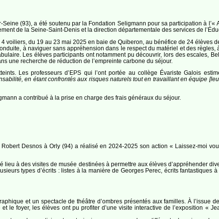
-Seine (93), a été soutenu par la Fondation Seligmann pour sa participation à l’
ment de la Seine-Saint-Denis et la direction départementale des services de l’Édu
 4 voiliers, du 19 au 23 mai 2025 en baie de Quiberon, au bénéfice de 24 élèves de 
uite, à naviguer sans appréhension dans le respect du matériel et des règles, à ap
aire. Les élèves participants ont notamment pu découvrir, lors des escales, Belle-
ans une recherche de réduction de l’empreinte carbone du séjour.
atteints. Les professeurs d’EPS qui l’ont portée au collège Évariste Galois est
nsabilité, en étant confrontés aux risques naturels tout en travaillant en équipe [l
gmann a contribué à la prise en charge des frais généraux du séjour.
Robert Desnos à Orly (94) a réalisé en 2024-2025 son action « Laissez-moi vou
é lieu à des visites de musée destinées à permettre aux élèves d’appréhender diver
plusieurs types d’écrits : listes à la manière de Georges Perec, écrits fantastiqu
aphique et un spectacle de théâtre d’ombres présentés aux familles. À l’issue de 
e et le foyer, les élèves ont pu profiter d’une visite interactive de l’exposition «