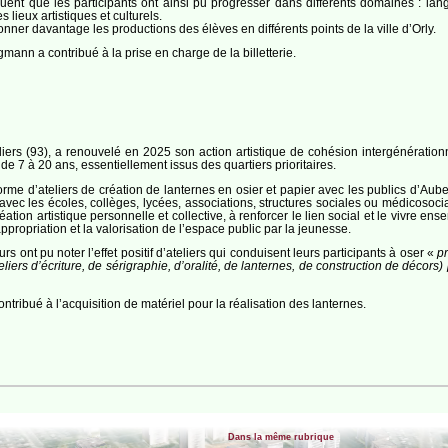
quent que les participants ont ainsi pu progresser dans différents domaines : lan
s lieux artistiques et culturels.
yonner davantage les productions des élèves en différents points de la ville d’Orly.
mann a contribué à la prise en charge de la billetterie.
liers (93), a renouvelé en 2025 son action artistique de cohésion intergénération
 7 à 20 ans, essentiellement issus des quartiers prioritaires.
orme d’ateliers de création de lanternes en osier et papier avec les publics d’Aub
vec les écoles, collèges, lycées, associations, structures sociales ou médicosocia
réation artistique personnelle et collective, à renforcer le lien social et le vivre
appropriation et la valorisation de l’espace public par la jeunesse.
 ont pu noter l’effet positif d’ateliers qui conduisent leurs participants à oser «
p
eliers d’écriture, de sérigraphie, d’oralité, de lanternes, de construction de décor
tribué à l’acquisition de matériel pour la réalisation des lanternes.
Dans la même rubrique