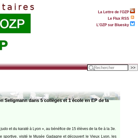
La Lettre de l'OZP
Le Flux RSS
L'OZP sur Bluesky
on Seligmann dans 5 collèges et 1 école en EP de la
udo et du karaté à Lyon », au bénéfice de 15 élèves de la 6e à la 3e.
tre sportive, visité le Musée Gadagne et découvert le Vieux Lyon, les