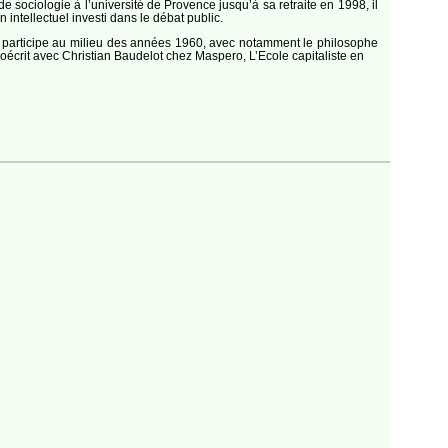
 sociologie à l’université de Provence jusqu’à sa retraite en 1998, il
 intellectuel investi dans le débat public.
Il participe au milieu des années 1960, avec notamment le philosophe
 coécrit avec Christian Baudelot chez Maspero, L’Ecole capitaliste en