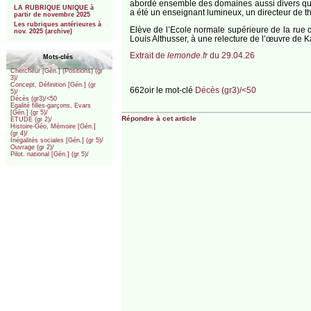
abordé ensemble des domaines aussi divers que l’
LA RUBRIQUE UNIQUE à
a été un enseignant lumineux, un directeur de thè
partir de novembre 2025
Les rubriques antérieures à
Elève de l’Ecole normale supérieure de la rue 
nov. 2025 (archive)
Louis Althusser, à une relecture de l’œuvre de K
Extrait de
lemonde.fr
du 29.04.26
Mots-clés
Chercheur [Gén.] (Positions) (gr
3)/
Concept, Définition [Gén.] (gr
662oir le mot-clé
Décès (gr3)/<50
5)/
Décès (gr3)/<50
Egalité filles-garçons, Evars
[Gén.] (gr 5)/
Répondre à cet article
ETUDE (gr 2)/
Histoire-Géo, Mémoire [Gén.]
(gr 4)/
Inégalités sociales [Gén.] (gr 5)/
Ouvrage (gr 2)/
Pilot. national [Gén.] (gr 5)/