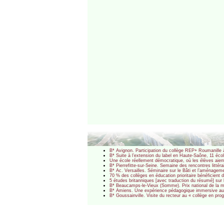
B* Avignon. Participation du collège REP+ Roumanille 
B* Suite à l’extension du label en Haute-Saône, 11 écol
Une école réellement démocratique, où les élèves aien
B* Pierrefitte-sur-Seine. Semaine des rencontres littér
B* Ac. Versailles. Séminaire sur le Bâti et l’aménagem
70 % des collèges en éducation prioritaire bénéficient
5 études britanniques [avec traduction du résumé] sur 
B* Beaucamps-le-Vieux (Somme). Prix national de la m
B* Amiens. Une expérience pédagogique immersive au 
B* Goussainville. Visite du recteur au « collège en p