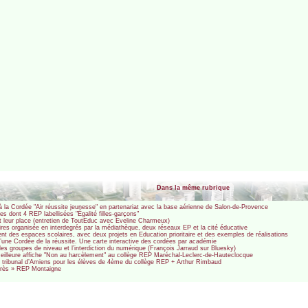
Dans la même rubrique
à la Cordée "Air réussite jeunesse" en partenariat avec la base aérienne de Salon-de-Provence
es dont 4 REP labellisées "Égalité filles-garçons"
t leur place (entretien de ToutEduc avec Eveline Charmeux)
aires organisée en interdegrés par la médiathèque, deux réseaux EP et la cité éducative
ent des espaces scolaires, avec deux projets en Education prioritaire et des exemples de réalisations
 d’une Cordée de la réussite. Une carte interactive des cordées par académie
les groupes de niveau et l’interdiction du numérique (François Jarraud sur Bluesky)
eilleure affiche "Non au harcèlement" au collège REP Maréchal-Leclerc-de-Hauteclocque
tribunal d’Amiens pour les élèves de 4ème du collège REP + Arthur Rimbaud
rogrès » REP Montaigne