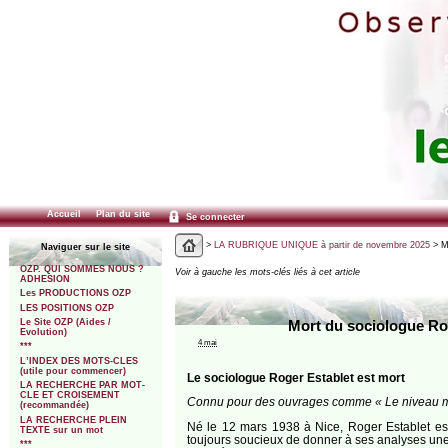
Accueil
Plan du site
Se connecter
>
LA RUBRIQUE UNIQUE à partir de novembre 2025
> Mo
Naviguer sur le site
OZP. QUI SOMMES NOUS ?
Voir à gauche les mots-clés liés à cet article
ADHESION
Les PRODUCTIONS OZP
LES POSITIONS OZP
Le Site OZP (Aides /
Mort du sociologue Roge
Evolution)
4 mai
***
L’INDEX DES MOTS-CLES
(utile pour commencer)
Le sociologue Roger Establet est mort
LA RECHERCHE PAR MOT-
CLE ET CROISEMENT
Connu pour des ouvrages comme « Le niveau monte 
(recommandée)
LA RECHERCHE PLEIN
Né le 12 mars 1938 à Nice, Roger Establet est
TEXTE sur un mot
toujours soucieux de donner à ses analyses une fo
***