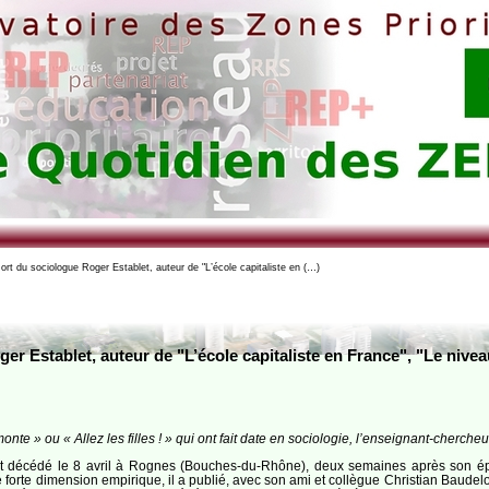
rt du sociologue Roger Establet, auteur de "L’école capitaliste en (…)
r Establet, auteur de "L’école capitaliste en France", "Le nivea
» ou « Allez les filles ! » qui ont fait date en sociologie, l’enseignant-chercheur
 décédé le 8 avril à Rognes (Bouches-du-Rhône), deux semaines après son épouse
rte dimension empirique, il a publié, avec son ami et collègue Christian Baudelot, d