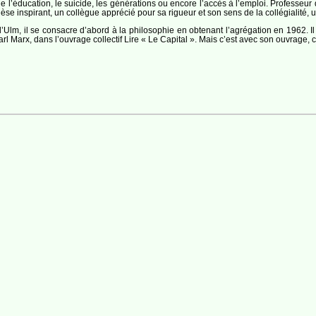
éducation, le suicide, les générations ou encore l’accès à l’emploi. Professeur de
se inspirant, un collègue apprécié pour sa rigueur et son sens de la collégialité, un
d’Ulm, il se consacre d’abord à la philosophie en obtenant l’agrégation en 1962. 
arl Marx, dans l’ouvrage collectif Lire « Le Capital ». Mais c’est avec son ouvrage,