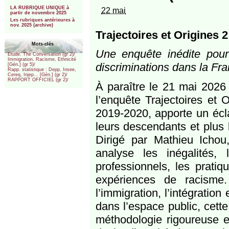
***
LA RUBRIQUE UNIQUE à
22 mai
partir de novembre 2025
Les rubriques antérieures à
nov. 2025 (archive)
Trajectoires et Origines 2
Mots-clés
Une enquête inédite pour 
Etude. The Conversation (gr 2)/
Immigration, Racisme, Ethnicité
discriminations dans la Fr
[Gén.] (gr 5)/
Rapp. statistique : Depp, Insee,
Cereq, Injep... [Gén.] (gr 2)/
RAPPORT OFFICIEL (gr 2)/
À paraître le 21 mai 2026 a
l’enquête Trajectoires et 
2019-2020, apporte un écla
leurs descendants et plus l
Dirigé par Mathieu Ichou
analyse les inégalités, 
professionnels, les pratiq
expériences de racisme
l’immigration, l’intégratio
dans l’espace public, cett
méthodologie rigoureuse e