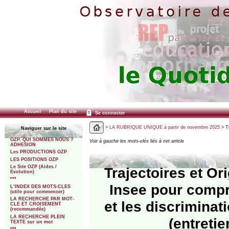
Accueil
Plan du site
Se connecter
>
LA RUBRIQUE UNIQUE à partir de novembre 2025
> Tr
Naviguer sur le site
OZP. QUI SOMMES NOUS ?
Voir à gauche les mots-clés liés à cet article
ADHESION
Les PRODUCTIONS OZP
LES POSITIONS OZP
Le Site OZP (Aides /
Trajectoires et Or
Evolution)
***
Insee pour compre
L’INDEX DES MOTS-CLES
(utile pour commencer)
LA RECHERCHE PAR MOT-
et les discrimina
CLE ET CROISEMENT
(recommandée)
LA RECHERCHE PLEIN
(entreti
TEXTE sur un mot