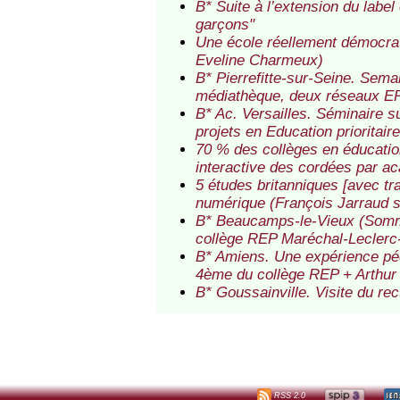
B* Suite à l’extension du label
garçons"
Une école réellement démocrati
Eveline Charmeux)
B* Pierrefitte-sur-Seine. Semai
médiathèque, deux réseaux EP 
B* Ac. Versailles. Séminaire 
projets en Education prioritair
70 % des collèges en éducation
interactive des cordées par a
5 études britanniques [avec tr
numérique (François Jarraud 
B* Beaucamps-le-Vieux (Somme)
collège REP Maréchal-Leclerc
B* Amiens. Une expérience pé
4ème du collège REP + Arthu
B* Goussainville. Visite du re
RSS 2.0