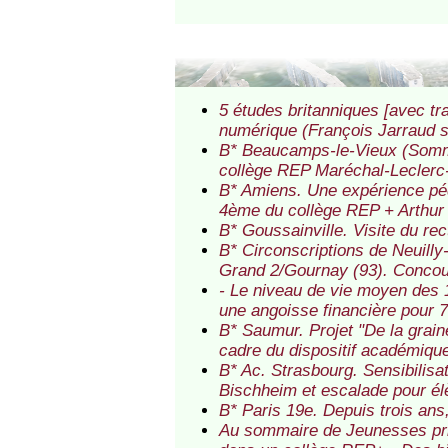
5 études britanniques [avec tr
numérique (François Jarraud 
B* Beaucamps-le-Vieux (Somme)
collège REP Maréchal-Leclerc
B* Amiens. Une expérience pé
4ème du collège REP + Arthu
B* Goussainville. Visite du re
B* Circonscriptions de Neuilly
Grand 2/Gournay (93). Concour
- Le niveau de vie moyen des 1
une angoisse financière pour 7
B* Saumur. Projet "De la grain
cadre du dispositif académique
B* Ac. Strasbourg. Sensibilis
Bischheim et escalade pour é
B* Paris 19e. Depuis trois an
Au sommaire de Jeunesses priv