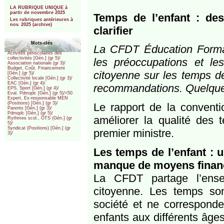
***
LA RUBRIQUE UNIQUE à
partir de novembre 2025
Temps de l’enfant : de
Les rubriques antérieures à
nov. 2025 (archive)
clarifier
Mots-clés
La CFDT Éducation Format
Activités périscolaires des
collectivités [Gén.] (gr 5)/
les préoccupations et le
Association nationale (gr 3)/
Budget, Coût, Financement
citoyenne sur les temps de
[Gén.] (gr 5)/
Collectivité locale [Gén.] (gr 3)/
EAC [Gén.] (gr 4)/
recommandations. Quelques-
EPS, Sport [Gén.] (gr 4)/
Eval. Pdmqdc [Gén.] (gr 5)/<50
Expert, Ex-responsable MEN
(Positions) [Gén.] (gr 3)/
Le rapport de la convent
Parents [Gén.] (gr 3)/
Pdmqdc [Gén.] (gr 5)/
améliorer la qualité des
Rythmes scol., OTS (Gén.] (gr
5)/
Syndicat (Positions) [Gén.] (gr
premier ministre.
3)/
Les temps de l’enfant : 
manque de moyens financ
La CFDT partage l’ense
citoyenne. Les temps son
société et ne corresponde
enfants aux différents âg