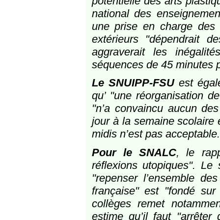
potentielle des arts plasti
national des enseignements
une prise en charge des a
extérieurs "dépendrait de
aggraverait les inégalité
séquences de 45 minutes p
Le SNUIPP-FSU
est égal
qu’ "une réorganisation d
"n’a convaincu aucun des 
jour à la semaine scolaire
midis n’est pas acceptable.
Pour le SNALC
, le rap
réflexions utopiques". Le
"repenser l’ensemble des 
française" est "fondé sur
collèges remet notamment
estime qu’il faut "arrêter