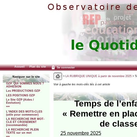
Accueil
Plan du site
Se connecter
>
LA RUBRIQUE UNIQUE à partir de novembre 2025
> Te
Naviguer sur le site
OZP. QUI SOMMES NOUS ?
Voir à gauche les mots-clés liés à cet article
ADHESION
Les PRODUCTIONS OZP
LES POSITIONS OZP
Le Site OZP (Aides /
Temps de l’enfa
Evolution)
***
« Remettre en plac
L’INDEX DES MOTS-CLES
(utile pour commencer)
LA RECHERCHE PAR MOT-
de class
CLE ET CROISEMENT
(recommandée)
LA RECHERCHE PLEIN
25 novembre 2025
TEXTE sur un mot