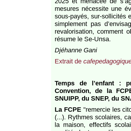
2025 et menacée de s’agg
mesures nécessite une éva
sous-payés, sur-sollicités 
simplement pas d’envisag
revalorisation, comment o
résume le Se-Unsa.
Djéhanne Gani
Extrait de
cafepedagogique
Temps de l’enfant : p
Convention, de la FC
SNUIPP, du SNEP, du S
La FCPE
"remercie les cito
(...). Rythmes scolaires, ca
la maison, effectifs scola