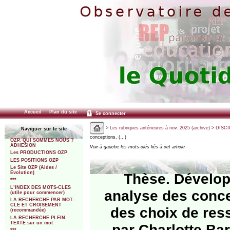
Accueil
Plan du site
Se connecter
>
Les rubriques antérieures à nov. 2025 (archive)
>
DISCI
Naviguer sur le site
conceptions, (…)
OZP. QUI SOMMES NOUS ?
ADHESION
Voir à gauche les mots-clés liés à cet article
Les PRODUCTIONS OZP
LES POSITIONS OZP
Le Site OZP (Aides /
Evolution)
Thèse. Développ
***
L’INDEX DES MOTS-CLES
analyse des conce
(utile pour commencer)
LA RECHERCHE PAR MOT-
CLE ET CROISEMENT
des choix de res
(recommandée)
LA RECHERCHE PLEIN
TEXTE sur un mot
par Charlotte Ba