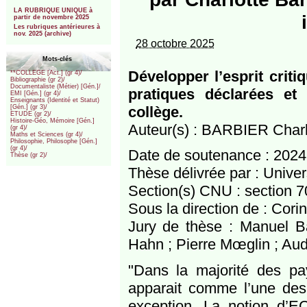
***
LA RUBRIQUE UNIQUE à
partir de novembre 2025
Les rubriques antérieures à
nov. 2025 (archive)
28 octobre 2025
Mots-clés
Développer l’esprit crit
**COLLEGE [Act.] (gr 4)/
Bibliographie (gr 2)/
Documentaliste (Métier) [Gén.]/
pratiques déclarées et
EMI [Gén.] (gr 4)/
Enseignants (Identité et Statut)
collège.
[Gén.] (gr 3)/
ETUDE (gr 2)/
Histoire-Géo, Mémoire [Gén.]
Auteur(s) : BARBIER Charl
(gr 4)/
Maths et Sciences (gr 4)/
Philosophie, Philosophe [Gén.]
(gr 4)/
Date de soutenance : 2024
Thèse (gr 2)/
Thèse délivrée par : Univer
Section(s) CNU : section 7
Sous la direction de : C
Jury de thèse : Manuel Bä
Hahn ; Pierre Mœglin ; Au
"Dans la majorité des pay
apparait comme l’une des f
exception. La notion d’E