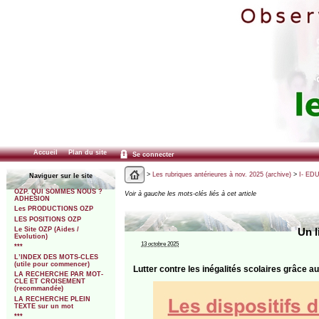
Accueil
Plan du site
Se connecter
>
Les rubriques antérieures à nov. 2025 (archive)
>
I- ED
Naviguer sur le site
OZP. QUI SOMMES NOUS ?
Voir à gauche les mots-clés liés à cet article
ADHESION
Les PRODUCTIONS OZP
LES POSITIONS OZP
Le Site OZP (Aides /
Un l
Evolution)
13 octobre 2025
***
L’INDEX DES MOTS-CLES
(utile pour commencer)
Lutter contre les inégalités scolaires grâce au
LA RECHERCHE PAR MOT-
CLE ET CROISEMENT
(recommandée)
LA RECHERCHE PLEIN
TEXTE sur un mot
***