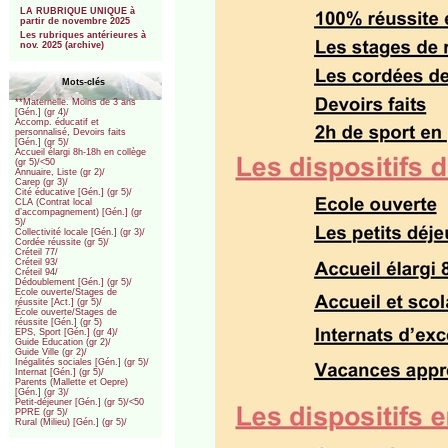
LA RUBRIQUE UNIQUE à
partir de novembre 2025
Les rubriques antérieures à
nov. 2025 (archive)
Mots-clés
**Maternelle. Moins de 3 ans
[Gén.] (gr 4)/
Accomp. éducatif et
personnalisé, Devoirs faits
[Gén.] (gr 5)/
Accueil élargi 8h-18h en collège
(gr 5)/<50
Annuaire, Liste (gr 2)/
Carep (gr 3)/
Cité éducative [Gén.] (gr 5)/
CLA (Contrat local
d’accompagnement) [Gén.] (gr
5)/
Collectivité locale [Gén.] (gr 3)/
Cordée réussite (gr 5)/
Créteil 77/
Créteil 93/
Créteil 94/
Dédoublement [Gén.] (gr 5)/
Ecole ouverte/Stages de
réussite [Act.] (gr 5)/
École ouverte/Stages de
réussite [Gén.] (gr 5)
EPS, Sport [Gén.] (gr 4)/
Guide Education (gr 2)/
Guide Ville (gr 2)/
Inégalités sociales [Gén.] (gr 5)/
Internat [Gén.] (gr 5)/
Parents (Mallette et Oepre)
[Gén.] (gr 3)/
Petit-déjeuner [Gén.] (gr 5)/<50
PPRE (gr 5)/
Rural (Milieu) [Gén.] (gr 5)/