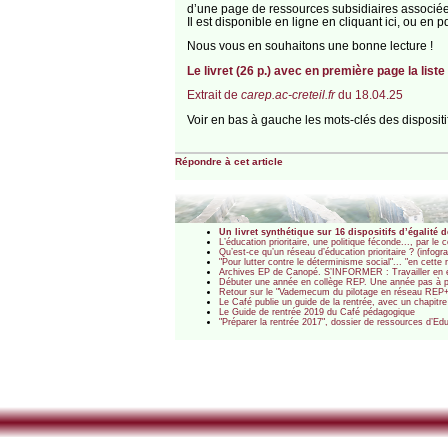
d’une page de ressources subsidiaires associé
Il est disponible en ligne en cliquant ici, ou en p
Nous vous en souhaitons une bonne lecture !
Le livret (26 p.) avec en première page la liste
Extrait de
carep.ac-creteil.fr
du 18.04.25
Voir en bas à gauche les mots-clés des dispositi
Répondre à cet article
Un livret synthétique sur 16 dispositifs d’égalité 
L’éducation prioritaire, une politique féconde..., par le
Qu’est-ce qu’un réseau d’éducation prioritaire ? (infogr
"Pour lutter contre le déterminisme social"... "en cette r
Archives EP de Canopé. S’INFORMER : Travailler en éd
Débuter une année en collège REP. Une année pas à pa
Retour sur le "Vademecum du pilotage en réseau REP+" 
Le Café publie un guide de la rentrée, avec un chapitre 
Le Guide de rentrée 2019 du Café pédagogique
"Préparer la rentrée 2017", dossier de ressources d’E