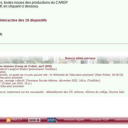
es, toutes issues des productions du CAREP
df, en cliquant ci dessous.
 interactive des 16 dispositifs
fs
Dans la même rubrique
des chances (Carep de Créteil, avril 2025)
 collectif Langevin-Wallon (présentation ToutEduc)
aphie)
entrée, un guide qui n’a pris aucune ride : le référentiel de l’éducation prioritaire" (Alain Pothet, 04.09.23)
ucation prioritaire
s, ouvrage collectif, Chronique Sociale éditions, décembre 2021, 144 p. (ToutEduc)
(Créteil, juin 2015, 18 p.)
Education prioritaire
duscol, notamment sur les nouveautés : dédoublement des CP, rythmes, réforme du collège, Devoirs faits
RSS 2.0
mentions légales
contacter l'OZP
webmestre